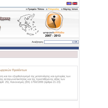
Γραφείο Τύπου
Υπηρεσίες
Χάρτης Ιστού
Αναζήτηση:
εωργικών Προϊόντων
η και τον εξορθολογισμό της μεταποίησης και εμπορίας των
ς ανταγωνιστικότητας και της προστιθέμενης αξίας των
ρθ. 25), Κανονισμός (ΕΚ) 1750/1999 (άρθρα 21-23)