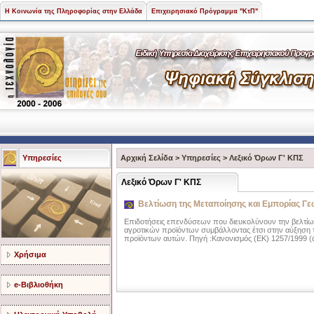
Η Κοινωνία της Πληροφορίας στην Ελλάδα
Επιχειρησιακό Πρόγραμμα "ΚτΠ"
Υπηρεσίες
Αρχική Σελίδα
>
Υπηρεσίες
>
Λεξικό Όρων Γ' ΚΠΣ
Λεξικό Όρων Γ' ΚΠΣ
Βελτίωση της Μεταποίησης και Εμπορίας Γ
Επιδοτήσεις επενδύσεων που διευκολύνουν την βελτίωσ
αγροτικών προϊόντων συμβάλλοντας έτσι στην αύξηση τη
προϊόντων αυτών. Πηγή :Κανονισμός (ΕΚ) 1257/1999 (ά
Χρήσιμα
e-Βιβλιοθήκη