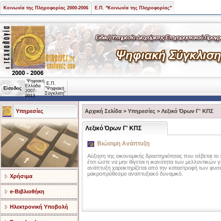
Κοινωνία της Πληροφορίας 2000-2006
Ε.Π. "Κοινωνία της Πληροφορίας"
Ψηφιακή
Ε.Π.
Ελλάδα
Είσοδος
"Ψηφιακή
2007-
Σύγκλιση"
2013
Υπηρεσίες
Αρχική Σελίδα
>
Υπηρεσίες
>
Λεξικό Όρων Γ' ΚΠΣ
Λεξικό Όρων Γ' ΚΠΣ
Βιώσιμη Ανάπτυξη
Αύξηση της οικονομικής δραστηριότητας που σέβεται το
έτσι ώστε να μην θίγεται η ικανότητα των μελλοντικών γ
ανάπτυξη χαρακτηρίζεται από την καταστροφή των φυσ
μακροπρόθεσμο αναπτυξιακό δυναμικό.
Χρήσιμα
e-Βιβλιοθήκη
Ηλεκτρονική Υποβολή