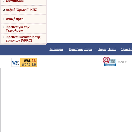
Downloads
Λεξικό Όρων Γ' ΚΠΣ
Αναζήτηση
Έρευνα για την
Τεχνολογία
Έρευνα ικανοποίησης
χρηστών (VPRC)
Ταυτότητα
:
Προσβασιμότητα
:
Χάρτης Ιστού
:
Όροι Χ
©2005