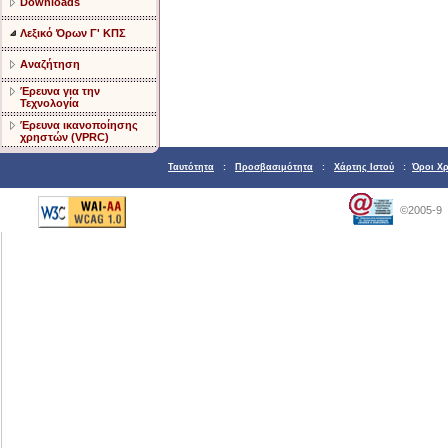
Downloads
Λεξικό Όρων Γ' ΚΠΣ
Αναζήτηση
Έρευνα για την
Τεχνολογία
Έρευνα ικανοποίησης
χρηστών (VPRC)
Ταυτότητα
:
Προσβασιμότητα
:
Χάρτης Ιστού
:
Όροι Χ
©2005-9