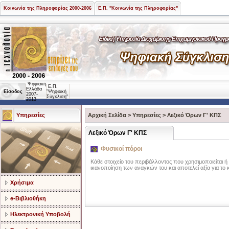
Κοινωνία της Πληροφορίας 2000-2006
Ε.Π. "Κοινωνία της Πληροφορίας"
Ψηφιακή
Ε.Π.
Ελλάδα
Είσοδος
"Ψηφιακή
2007-
Σύγκλιση"
2013
Υπηρεσίες
Αρχική Σελίδα
>
Υπηρεσίες
>
Λεξικό Όρων Γ' ΚΠΣ
Λεξικό Όρων Γ' ΚΠΣ
Φυσικοί πόροι
Κάθε στοιχείο του περιβάλλοντος που χρησιμοποιείται 
ικανοποίηση των αναγκών του και αποτελεί αξία για το
Χρήσιμα
e-Βιβλιοθήκη
Ηλεκτρονική Υποβολή