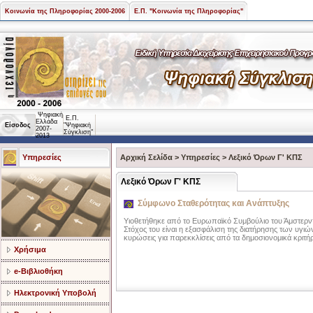
Κοινωνία της Πληροφορίας 2000-2006
Ε.Π. "Κοινωνία της Πληροφορίας"
Ψηφιακή
Ε.Π.
Ελλάδα
Είσοδος
"Ψηφιακή
2007-
Σύγκλιση"
2013
Υπηρεσίες
Αρχική Σελίδα
>
Υπηρεσίες
>
Λεξικό Όρων Γ' ΚΠΣ
Λεξικό Όρων Γ' ΚΠΣ
Σύμφωνο Σταθερότητας και Ανάπτυξης
Υιοθετήθηκε από το Ευρωπαϊκό Συμβούλιο του Άμστερντ
Στόχος του είναι η εξασφάλιση της διατήρησης των υ
κυρώσεις για παρεκκλίσεις από τα δημοσιονομικά κριτήρ
Χρήσιμα
e-Βιβλιοθήκη
Ηλεκτρονική Υποβολή