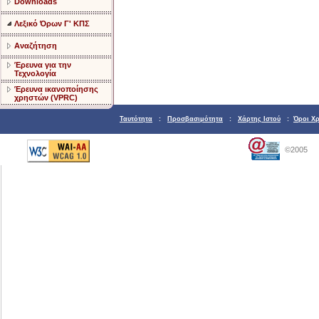
Downloads
Λεξικό Όρων Γ' ΚΠΣ
Αναζήτηση
Έρευνα για την
Τεχνολογία
Έρευνα ικανοποίησης
χρηστών (VPRC)
Ταυτότητα
:
Προσβασιμότητα
:
Χάρτης Ιστού
:
Όροι Χ
©2005