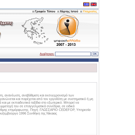
Γραφείο Τύπου
Χάρτης Ιστού
Υπηρεσίες
Αναζήτηση:
ση, ανανέωση, αναβάθμιση και εκσυγχρονισμό των
ανώνεται και παρέχεται από τον εργοδότη με συστηματικό ή μη
 και με εκπαιδευτικά ταξίδια στο εξωτερικό. Μπορεί να
συμμετοχή του σε επαγγελματικά συνέδρια, σε ειδικά
ρρυθμης επιμόρφωσης. Πηγή :ΓΛΩΣΣAPIO CEDEFOP, Υπηρεσία
ξεμβούργο 1996 Συνθήκη της Νίκαιας