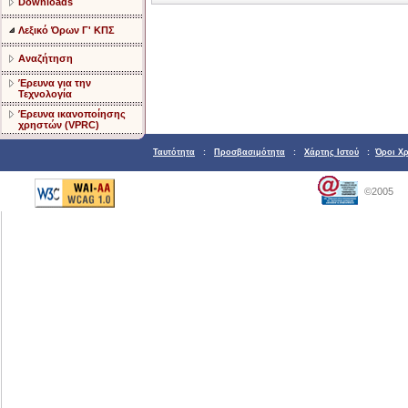
Downloads
Λεξικό Όρων Γ' ΚΠΣ
Αναζήτηση
Έρευνα για την
Τεχνολογία
Έρευνα ικανοποίησης
χρηστών (VPRC)
Ταυτότητα
:
Προσβασιμότητα
:
Χάρτης Ιστού
:
Όροι Χ
©2005