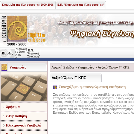
Κοινωνία της Πληροφορίας 2000-2006
Ε.Π. "Κοινωνία της Πληροφορίας"
Ψηφιακή
Ε.Π.
Ελλάδα
Είσοδος
"Ψηφιακή
2007-
Σύγκλιση"
2013
Υπηρεσίες
Αρχική Σελίδα
>
Υπηρεσίες
>
Λεξικό Όρων Γ' ΚΠΣ
Λεξικό Όρων Γ' ΚΠΣ
Συνεχιζόμενη επαγγελματική κατάρτιση
Συνεχιζόμενη εκπαίδευση που αποβλέπει στη συντήρη
επαγγελματικών γνώσεων και δεξιοτήτων. Συνήθως οργ
τρόπο, εντός ή εκτός του χώρου εργασίας και καμιά φορά
επιτελείται και με πρωτοβουλία του εργαζόμενου με τη 
Χρήσιμα
επιμορφωτικά σεμινάρια και άλλα προγράμματα ταχύ
Επισήμων Εκδόσεων των Ευρωπαϊκών Κοινοτήτων, Λου
e-Βιβλιοθήκη
Ηλεκτρονική Υποβολή