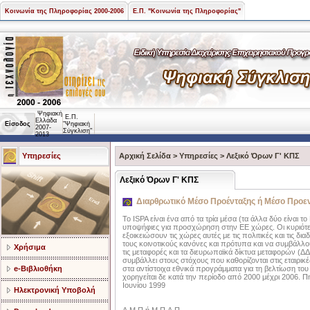
Κοινωνία της Πληροφορίας 2000-2006
Ε.Π. "Κοινωνία της Πληροφορίας"
Ψηφιακή
Ε.Π.
Ελλάδα
Είσοδος
"Ψηφιακή
2007-
Σύγκλιση"
2013
Υπηρεσίες
Αρχική Σελίδα
>
Υπηρεσίες
>
Λεξικό Όρων Γ' ΚΠΣ
Λεξικό Όρων Γ' ΚΠΣ
Διαρθρωτικό Μέσο Προένταξης ή Μέσο Προε
Το ISPA είναι ένα από τα τρία μέσα (τα άλλα δύο είναι
υποψήφιες για προσχώρηση στην EE χώρες. Οι κυριότε
εξοικειώσουν τις χώρες αυτές με τις πολιτικές και τις 
τους κοινοτικούς κανόνες και πρότυπα και να συμβάλλο
Χρήσιμα
τις μεταφορές και τα διευρωπαϊκά δίκτυα μεταφορών (ΔΔ
συμβάλλει στους στόχους που καθορίζονται στις εταιρικ
e-Βιβλιοθήκη
στα αντίστοιχα εθνικά προγράμματα για τη βελτίωση τ
χορηγείται δε κατά την περίοδο από 2000 μέχρι 2006. Π
Ιουνίου 1999
Ηλεκτρονική Υποβολή