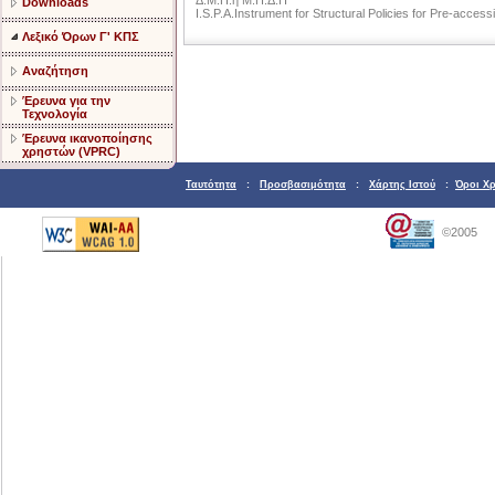
Δ.M.Π.ή M.Π.Δ.Π
Downloads
I.S.P.A.Instrument for Structural Policies for Pre-access
Λεξικό Όρων Γ' ΚΠΣ
Αναζήτηση
Έρευνα για την
Τεχνολογία
Έρευνα ικανοποίησης
χρηστών (VPRC)
Ταυτότητα
:
Προσβασιμότητα
:
Χάρτης Ιστού
:
Όροι Χ
©2005