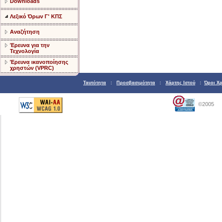
Downloads
Λεξικό Όρων Γ' ΚΠΣ
Αναζήτηση
Έρευνα για την
Τεχνολογία
Έρευνα ικανοποίησης
χρηστών (VPRC)
Ταυτότητα
:
Προσβασιμότητα
:
Χάρτης Ιστού
:
Όροι Χ
©2005