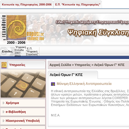
Κοινωνία της Πληροφορίας 2000-2006
Ε.Π. "Κοινωνία της Πληροφορίας"
Ψηφιακή
Ε.Π.
Ελλάδα
Είσοδος
"Ψηφιακή
2007-
Σύγκλιση"
2013
Υπηρεσίες
Αρχική Σελίδα
>
Υπηρεσίες
>
Λεξικό Όρων Γ' ΚΠΣ
Λεξικό Όρων Γ' ΚΠΣ
Μόνιμη Ελληνική Αντιπροσωπεία
Η εθνική αντιπροσωπεία της Ελλάδος στις Βρυξέλλες. Σ
άλλων κρατών μελών, προΐσταται ο μόνιμος αντιπρόσω
όλων των μόνιμων αντιπροσώπων λέγεται COREPER και
Υπηρεσία της Ευρωπαϊκής Ένωσης : Οδηγός του Πολίτ
Χρήσιμα
Επισήμων Εκδόσεων των Ευρωπαϊκών Κοινοτήτων, Λ
e-Βιβλιοθήκη
M.E.A.
Ηλεκτρονική Υποβολή