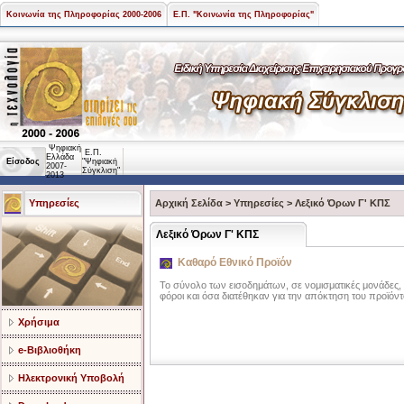
Κοινωνία της Πληροφορίας 2000-2006
Ε.Π. "Κοινωνία της Πληροφορίας"
Ψηφιακή
Ε.Π.
Ελλάδα
Είσοδος
"Ψηφιακή
2007-
Σύγκλιση"
2013
Υπηρεσίες
Αρχική Σελίδα
>
Υπηρεσίες
>
Λεξικό Όρων Γ' ΚΠΣ
Λεξικό Όρων Γ' ΚΠΣ
Καθαρό Εθνικό Προϊόν
Το σύνολο των εισοδημάτων, σε νομισματικές μονάδες, 
φόροι και όσα διατέθηκαν για την απόκτηση του προϊόντ
Χρήσιμα
e-Βιβλιοθήκη
Ηλεκτρονική Υποβολή