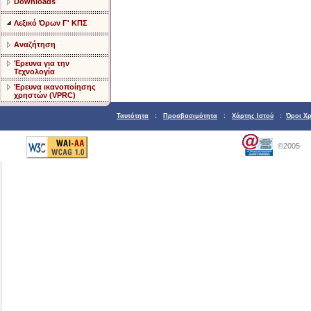
Downloads
Λεξικό Όρων Γ' ΚΠΣ
Αναζήτηση
Έρευνα για την
Τεχνολογία
Έρευνα ικανοποίησης
χρηστών (VPRC)
Ταυτότητα
:
Προσβασιμότητα
:
Χάρτης Ιστού
:
Όροι Χ
©2005