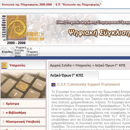
Κοινωνία της Πληροφορίας 2000-2006
Ε.Π. "Κοινωνία της Πληροφορίας"
Ψηφιακή
Ε.Π.
Ελλάδα
Είσοδος
"Ψηφιακή
2007-
Σύγκλιση"
2013
Υπηρεσίες
Αρχική Σελίδα
>
Υπηρεσίες
>
Λεξικό Όρων Γ' ΚΠΣ
Λεξικό Όρων Γ' ΚΠΣ
C.S.F. Community Support Framework
Το Έγγραφο που εγκρίνεται από την Ευρωπαϊκή Επιτρο
εκτίμηση του Σχεδίου που έχει υποβληθεί από ένα κράτος
προτεραιότητες δράσης των Ταμείων και του κράτους μέλ
τους λοιπούς χρηματοδοτικούς πόρους. Το έγγραφο αυτό 
Χρήσιμα
ή περισσότερων Επιχειρησιακών Προγραμμάτων. Το Κοιν
είναι το προϊόν της συμφωνίας στην οποία κατέληξαν η
e-Βιβλιοθήκη
κοινοτικές διαρθρωτικές παρεμβάσεις στις περιφέρειες π
Ιανουαρίου 2000 έως 31 Δεκεμβρίου 2006. Το Γ΄ KΠΣ κα
υποβλήθηκε από την Ελλάδα στην Επιτροπή στις 29 Σεπ
Ηλεκτρονική Υποβολή
χρηματοδότησης το συνολικό κόστος των αξόνων προτερα
περιόδου. Τα συνολικά κονδύλια που προβλέπονται για