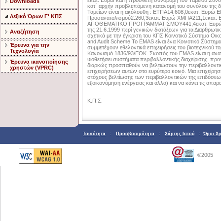
εκατ. Ευρώ και η πρόσθετη συνδρομή του Ταμείου Συνοχή
Downloads
κατ΄ αρχήν προβλεπόμενη κατανομή του συνόλου της δι
Ταμείων είναι η ακόλουθη : ETΠA14.608,0εκατ. Ευρώ 
Λεξικό Όρων Γ' ΚΠΣ
Προσανατολισμού2.260,3εκατ. Ευρώ XMΠA211,1εκατ
ΑΠΟΘΕΜΑΤΙΚΟ ΠΡΟΓΡΑΜΜΑΤΙΣΜΟΥ441,4εκατ. Ευρώ Πηγέ
της 21.6.1999 περί γενικών διατάξεων για τα Διαρθρωτ
Αναζήτηση
σχετικά με την έγκριση του ΚΠΣ Κοινοτικό Σύστημα Οικ
and Audit Scheme Το EMAS είναι ένα Κοινοτικό Σύστημα
Έρευνα για την
συμμετέχουν εθελοντικά επιχειρήσεις του βιοτεχνικού 
Τεχνολογία
Κανονισμό 1836/93/EOK. Σκοπός του EMAS είναι η αν
υιοθετήσει συστήματα περιβαλλοντικής διαχείρισης, π
Έρευνα ικανοποίησης
διαρκώς προσπαθούν να βελτιώσουν την περιβαλλοντικ
χρηστών (VPRC)
επιχειρήσεων αυτών στο ευρύτερο κοινό. Μια επιχείρη
στόχους βελτίωσης των περιβαλλοντικών της επιδόσε
εξοικονόμηση ενέργειας και άλλα) και να κάνει τις απαρα
K.Π.Σ.
Ταυτότητα
:
Προσβασιμότητα
:
Χάρτης Ιστού
:
Όροι Χ
©2005