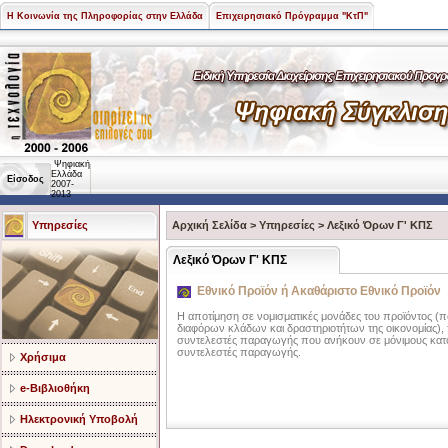
Η Κοινωνία της Πληροφορίας στην Ελλάδα
Επιχειρησιακό Πρόγραμμα "ΚτΠ"
Ψηφιακή
Ελλάδα
Είσοδος
2007-
2013
Υπηρεσίες
Αρχική Σελίδα
>
Υπηρεσίες
>
Λεξικό Όρων Γ' ΚΠΣ
Λεξικό Όρων Γ' ΚΠΣ
Εθνικό Προϊόν ή Ακαθάριστο Εθνικό Προϊόν
Η αποτίμηση σε νομισματικές μονάδες του προϊόντος 
διαφόρων κλάδων και δραστηριοτήτων της οικονομίας), τ
συντελεστές παραγωγής που ανήκουν σε μόνιμους κατοί
συντελεστές παραγωγής.
Χρήσιμα
e-Βιβλιοθήκη
Ηλεκτρονική Υποβολή