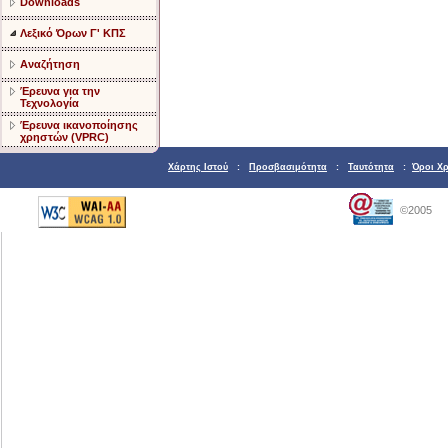
Downloads
Λεξικό Όρων Γ' ΚΠΣ
Αναζήτηση
Έρευνα για την
Τεχνολογία
Έρευνα ικανοποίησης
χρηστών (VPRC)
Χάρτης Ιστού
:
Προσβασιμότητα
:
Ταυτότητα
:
Όροι Χ
©2005