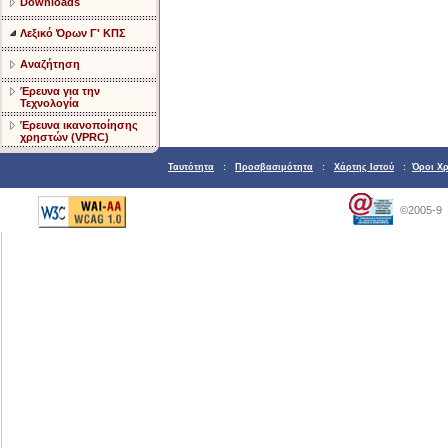
Downloads
Λεξικό Όρων Γ' ΚΠΣ
Αναζήτηση
Έρευνα για την
Τεχνολογία
Έρευνα ικανοποίησης
χρηστών (VPRC)
Ταυτότητα
:
Προσβασιμότητα
:
Χάρτης Ιστού
:
Όροι Χ
©2005-9