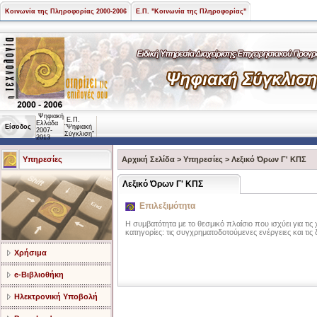
Κοινωνία της Πληροφορίας 2000-2006
Ε.Π. "Κοινωνία της Πληροφορίας"
Ψηφιακή
Ε.Π.
Ελλάδα
Είσοδος
"Ψηφιακή
2007-
Σύγκλιση"
2013
Υπηρεσίες
Αρχική Σελίδα
>
Υπηρεσίες
>
Λεξικό Όρων Γ' ΚΠΣ
Λεξικό Όρων Γ' ΚΠΣ
Επιλεξιμότητα
Η συμβατότητα με το θεσμικό πλαίσιο που ισχύει για τι
κατηγορίες: τις συγχρηματοδοτούμενες ενέργειες και τις
Χρήσιμα
e-Βιβλιοθήκη
Ηλεκτρονική Υποβολή