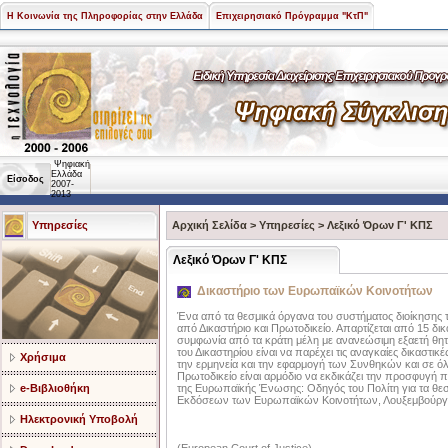
Η Κοινωνία της Πληροφορίας στην Ελλάδα
Επιχειρησιακό Πρόγραμμα "ΚτΠ"
Ψηφιακή
Ελλάδα
Είσοδος
2007-
2013
Υπηρεσίες
Αρχική Σελίδα
>
Υπηρεσίες
>
Λεξικό Όρων Γ' ΚΠΣ
Λεξικό Όρων Γ' ΚΠΣ
Δικαστήριο των Ευρωπαϊκών Κοινοτήτων
Ένα από τα θεσμικά όργανα του συστήματος διοίκησης 
από Δικαστήριο και Πρωτοδικείο. Απαρτίζεται από 15 δικα
συμφωνία από τα κράτη μέλη με ανανεώσιμη εξαετή θητεί
του Δικαστηρίου είναι να παρέχει τις αναγκαίες δικαστι
Χρήσιμα
την ερμηνεία και την εφαρμογή των Συνθηκών και σε ό
Πρωτοδικείο είναι αρμόδιο να εκδικάζει την προσφυγή 
e-Βιβλιοθήκη
της Ευρωπαϊκής Ένωσης: Οδηγός του Πολίτη για τα θ
Εκδόσεων των Ευρωπαϊκών Κοινοτήτων, Λουξεμβούργ
Ηλεκτρονική Υποβολή