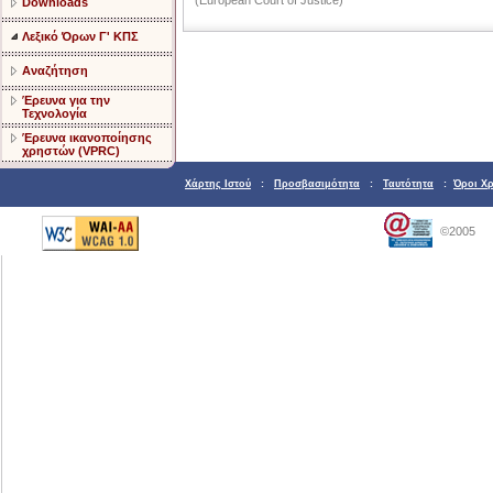
(European Court of Justice)
Downloads
Λεξικό Όρων Γ' ΚΠΣ
Αναζήτηση
Έρευνα για την
Τεχνολογία
Έρευνα ικανοποίησης
χρηστών (VPRC)
Χάρτης Ιστού
:
Προσβασιμότητα
:
Ταυτότητα
:
Όροι Χ
©2005