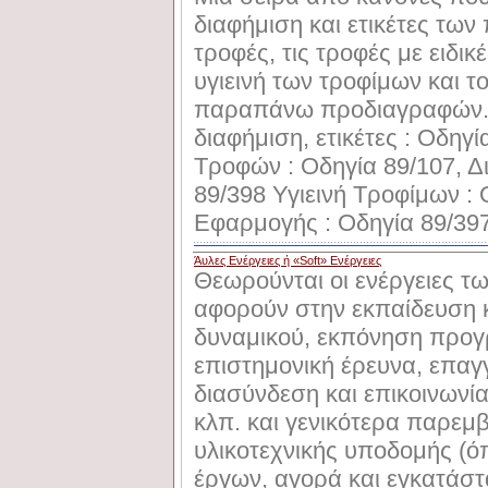
διαφήμιση και ετικέτες των
τροφές, τις τροφές με ειδικέ
υγιεινή των τροφίμων και 
παραπάνω προδιαγραφών. 
διαφήμιση, ετικέτες : Οδηγ
Τροφών : Οδηγία 89/107, Δι
89/398 Υγιεινή Τροφίμων : 
Εφαρμογής : Οδηγία 89/39
Άυλες Ενέργειες ή «Soft» Ενέργειες
Θεωρούνται οι ενέργειες τ
αφορούν στην εκπαίδευση 
δυναμικού, εκπόνηση προ
επιστημονική έρευνα, επαγ
διασύνδεση και επικοινωνί
κλπ. και γενικότερα παρεμ
υλικοτεχνικής υποδομής (ό
έργων, αγορά και εγκατάστ