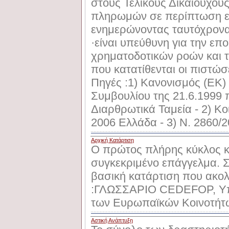
στους Τελικούς Δικαιούχου
πληρωμών σε περίπτωση ε
ενημερώνοντας ταυτόχρονα 
·είναι υπεύθυνη για την επ
χρηματοδοτικών ροών και τ
που κατατίθενται οι πιστώ
Πηγές :1) Κανονισμός (EK) 
Συμβουλίου της 21.6.1999 π
Διαρθρωτικά Ταμεία - 2) Κο
2006 Ελλάδα - 3) Ν. 2860/
Αρχική Κατάρτιση
Ο πρώτος πλήρης κύκλος κ
συγκεκριμένο επάγγελμα. Συ
βασική κατάρτιση που ακολ
:ΓΛΩΣΣAPIO CEDEFOP, Υπ
των Ευρωπαϊκών Κοινοτήτ
Αστική Ανάπτυξη