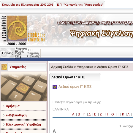
Κοινωνία της Πληροφορίας 2000-2006
Ε.Π. "Κοινωνία της Πληροφορίας"
Ψηφιακή
Ε.Π.
Ελλάδα
Είσοδος
"Ψηφιακή
2007-
Σύγκλιση"
2013
Υπηρεσίες
Αρχική Σελίδα
>
Υπηρεσίες
>
Λεξικό Όρων Γ' ΚΠΣ
Λεξικό Όρων Γ' ΚΠΣ
Λεξικό όρων Γ' ΚΠΣ
Επιλέξτε αρχικό γράμμα της λέξης.
Χρήσιμα
ΕΛΛΗΝΙΚΑ
Α
|
Β
|
Γ
|
Δ
|
Ε
|
Ζ
|
Η
|
Θ
|
Ι
|
Κ
|
Λ
|
e-Βιβλιοθήκη
Ηλεκτρονική Υποβολή
Ή αναζητ
Α