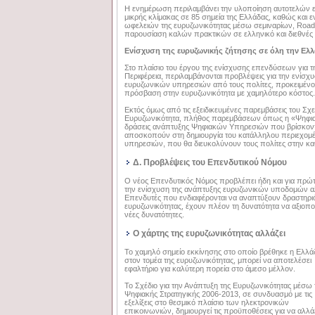
Η ενημέρωση περιλαμβάνει την υλοποίηση αυτοτελών 
μικρής κλίμακας σε 85 σημεία της Ελλάδας, καθώς και 
ωφελειών της ευρυζωνικότητας μέσω σεμιναρίων, Road
παρουσίαση καλών πρακτικών σε ελληνικό και διεθνές
Ενίσχυση της ευρυζωνικής ζήτησης σε όλη την Ελ
Στο πλαίσιο του έργου της ενίσχυσης επενδύσεων για τ
Περιφέρεια, περιλαμβάνονται προβλέψεις για την ενίσχυ
ευρυζωνικών υπηρεσιών από τους πολίτες, προκειμένο
πρόσβαση στην ευρυζωνικότητα με χαμηλότερο κόστος.
Εκτός όμως από τις εξειδικευμένες παρεμβάσεις του Σχε
Ευρυζωνικότητα, πλήθος παρεμβάσεων όπως η «Ψηφιακ
δράσεις ανάπτυξης Ψηφιακών Υπηρεσιών που βρίσκοντα
αποσκοπούν στη δημιουργία του κατάλληλου περιεχομ
υπηρεσιών, που θα διευκολύνουν τους πολίτες στην κα
Δ. Προβλέψεις του Επενδυτικού Νόμου
Ο νέος Επενδυτικός Νόμος προβλέπει ήδη και για πρώτη 
την ενίσχυση της ανάπτυξης ευρυζωνικών υποδομών α
Επενδυτές που ενδιαφέρονται να αναπτύξουν δραστηριό
ευρυζωνικότητας, έχουν πλέον τη δυνατότητα να αξιοπο
νέες δυνατότητες.
Ο χάρτης της ευρυζωνικότητας αλλάζει
Το χαμηλό σημείο εκκίνησης στο οποίο βρέθηκε η Ελλά
στον τομέα της ευρυζωνικότητας, μπορεί να αποτελέσει
εφαλτήριο για καλύτερη πορεία στο άμεσο μέλλον.
Το Σχέδιο για την Ανάπτυξη της Ευρυζωνικότητας μέσω 
Ψηφιακής Στρατηγικής 2006-2013, σε συνδυασμό με τις
εξελίξεις στο θεσμικό πλαίσιο των ηλεκτρονικών
επικοινωνιών, δημιουργεί τις προϋποθέσεις για να αλλά