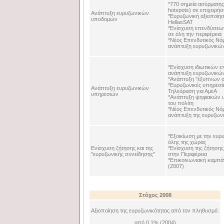
*770 σημεία ασύρματη
hotspots) σε επιχειρήσ
Ανάπτυξη ευρυζωνικών
*Ευρυζωνική αξιοποίη
υποδομών
HellasSAT
*Ενίσχυση επενδύσεων
σε όλη την περιφέρεια
*Νέος Επενδυτικός Νόμ
ανάπτυξη ευρυζωνικ
*Ενίσχυση ιδιωτικών ε
ανάπτυξη ευρυζωνικώ
*Ανάπτυξη "έξυπνων ο
*Ευρυζωνικές υπηρεσίε
Ανάπτυξη ευρυζωνικών
Τηλεόραση για ΑμεΑ
υπηρεσιών
*Ανάπτυξη ψηφιακών 
του πολίτη
*Νέος Επενδυτικός Νόμ
ανάπτυξη της ευρυζω
*Εξοικίωση με την ευρ
όλης της χώρας
Ενίσχυση ζήτησης και της
*Ενίσχυση της ζήτηση
"ευρυζωνικής συνείδησης"
στην Περιφέρεια
*Επικοινωνιακή καμπά
(2007)
Στόχος 2008
Αξιοποίηση της ευρυζωνικότητας από τον πληθυσμό:
από 0,1% (2004)