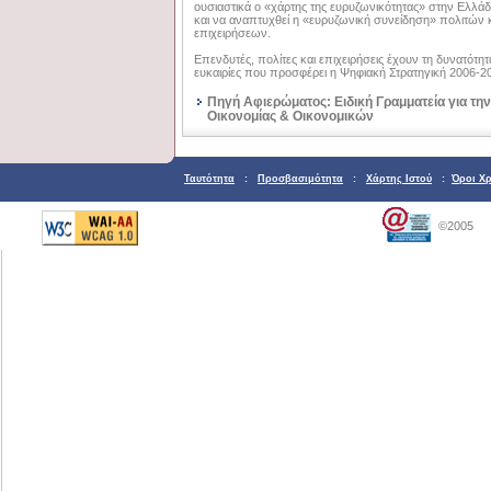
ουσιαστικά ο «χάρτης της ευρυζωνικότητας» στην Ελλά
και να αναπτυχθεί η «ευρυζωνική συνείδηση» πολιτών 
επιχειρήσεων.
Επενδυτές, πολίτες και επιχειρήσεις έχουν τη δυνατότητ
ευκαιρίες που προσφέρει η Ψηφιακή Στρατηγική 2006-20
Πηγή Αφιερώματος: Ειδική Γραμματεία για τη
Οικονομίας & Οικονομικών
Ταυτότητα
:
Προσβασιμότητα
:
Χάρτης Ιστού
:
Όροι Χ
©2005