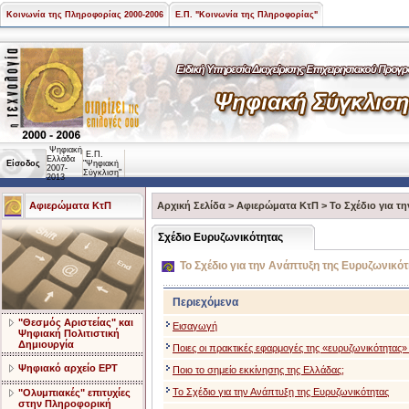
Κοινωνία της Πληροφορίας 2000-2006
Ε.Π. "Κοινωνία της Πληροφορίας"
Ψηφιακή
Ε.Π.
Ελλάδα
Είσοδος
"Ψηφιακή
2007-
Σύγκλιση"
2013
Αφιερώματα ΚτΠ
Αρχική Σελίδα
>
Αφιερώματα ΚτΠ
>
Το Σχέδιο για τ
Σχέδιο Ευρυζωνικότητας
Το Σχέδιο για την Ανάπτυξη της Ευρυζωνικότ
Περιεχόμενα
"Θεσμός Αριστείας" και
Εισαγωγή
Ψηφιακή Πολιτιστική
Δημιουργία
Ποιες οι πρακτικές εφαρμογές της «ευρυζωνικότητας» 
Ψηφιακό αρχείο ΕΡΤ
Ποιο το σημείο εκκίνησης της Ελλάδας;
Το Σχέδιο για την Ανάπτυξη της Ευρυζωνικότητας
"Ολυμπιακές" επιτυχίες
στην Πληροφορική