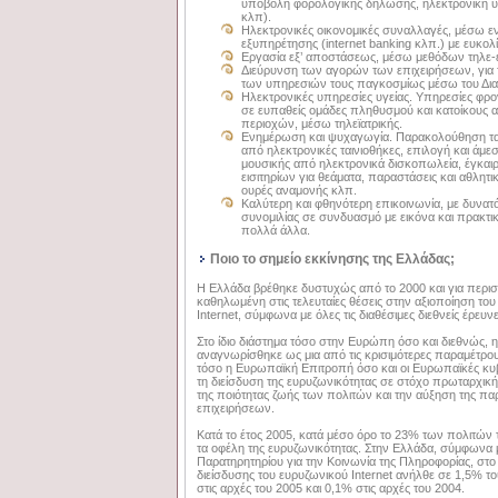
υποβολή φορολογικής δήλωσης, ηλεκτρονική 
κλπ).
Ηλεκτρονικές οικονομικές συναλλαγές, μέσω ε
εξυπηρέτησης (internet banking κλπ.) με ευκολί
Εργασία εξ’ αποστάσεως, μέσω μεθόδων τηλε-
Διεύρυνση των αγορών των επιχειρήσεων, για 
των υπηρεσιών τους παγκοσμίως μέσω του Διαδ
Ηλεκτρονικές υπηρεσίες υγείας. Υπηρεσίες φρον
σε ευπαθείς ομάδες πληθυσμού και κατοίκου
περιοχών, μέσω τηλεϊατρικής.
Ενημέρωση και ψυχαγωγία. Παρακολούθηση τα
από ηλεκτρονικές ταινιοθήκες, επιλογή και άμε
μουσικής από ηλεκτρονικά δισκοπωλεία, έγκαι
εισιτηρίων για θεάματα, παραστάσεις και αθλητ
ουρές αναμονής κλπ.
Καλύτερη και φθηνότερη επικοινωνία, με δυνατ
συνομιλίας σε συνδυασμό με εικόνα και πρακτικ
πολλά άλλα.
Ποιο το σημείο εκκίνησης της Ελλάδας;
Η Ελλάδα βρέθηκε δυστυχώς από το 2000 και για περισ
καθηλωμένη στις τελευταίες θέσεις στην αξιοποίηση το
Internet, σύμφωνα με όλες τις διαθέσιμες διεθνείς έρευνε
Στο ίδιο διάστημα τόσο στην Ευρώπη όσο και διεθνώς, 
αναγνωρίσθηκε ως μια από τις κρισιμότερες παραμέτρο
τόσο η Ευρωπαϊκή Επιτροπή όσο και οι Ευρωπαϊκές κυ
τη διείσδυση της ευρυζωνικότητας σε στόχο πρωταρχική
της ποιότητας ζωής των πολιτών και την αύξηση της π
επιχειρήσεων.
Κατά το έτος 2005, κατά μέσο όρο το 23% των πολιτών
τα οφέλη της ευρυζωνικότητας. Στην Ελλάδα, σύμφωνα με
Παρατηρητηρίου για την Κοινωνία της Πληροφορίας, στο
διείσδυσης του ευρυζωνικού Internet ανήλθε σε 1,5% τ
στις αρχές του 2005 και 0,1% στις αρχές του 2004.