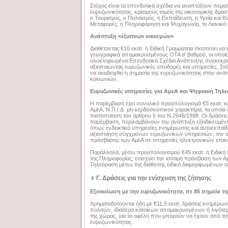
Στόχος είναι τα επενδυτικά σχέδια να αναπτύξουν περα
ευρυζωνικότητας, κρίσιμους τομείς της οικονομικής δρα
ο Τουρισμός, ο Πολιτισμός, η Εκπαίδευση, η Υγεία και Κ
Μεταφορές, η Πληροφόρηση και Ψυχαγωγία, το Λιανικό
Ανάπτυξη «έξυπνων οικισμών»
Διαθέτοντας €10 εκατ. η Ειδική Γραμματεία σκοπεύει να 
γεωγραφικά απομακρυσμένους ΟΤΑ α’ βαθμού, οι οποί
ολοκληρωμένα Επενδυτικά Σχέδια Ανάπτυξης συγκεκρι
αξιοποιώντας ευρυζωνικές υποδομές και υπηρεσίες. Στό
να αναδειχθεί η σημασία της ευρυζωνικότητας στην αν
κοινωνιών.
Ευρυζωνικές υπηρεσίες για ΑμεΑ και Ψηφιακή Τηλ
Η παρέμβαση έχει συνολικό προϋπολογισμό €5 εκατ. κα
ΑμεΑ, Ν.Π.Ι.Δ. μη-κερδοσκοπικού χαρακτήρα, τα οποία δ
πιστοποίηση του άρθρου 5 του Ν.2646/1998. Οι δράσει
παρέμβαση, περιλαμβάνουν την ανάπτυξη εξειδικευμέν
όπως ενδεικτικά υπηρεσίες ενημέρωσης και αυτοεκπαίδ
αξιοποίηση σύγχρονων ευρυζωνικών υπηρεσιών, την
πρόσβασης των ΑμεΑ σε υπηρεσίες ηλεκτρονικών επικ
Παράλληλα, μέσω προϋπολογισμού €45 εκατ. η Ειδική Γ
της Πληροφορίας, ενισχύει την ισότιμη πρόσβαση των 
Τηλεόραση μέσω της διάθεσης ειδικά διαμορφωμένων 
Γ. Δράσεις για την ενίσχυση της ζήτησης
Εξοικείωση με την ευρυζωνικότητα, σε 85 σημεία τ
Χρηματοδοτούνται ήδη με €11,5 εκατ. δράσεις ενημέρωσ
πολιτών, ιδιαίτερα κατοίκων απομακρυσμένων ή λιγότ
της χώρας, για τα οφέλη που μπορούν να έχουν από τη
ευρυζωνικότητας.