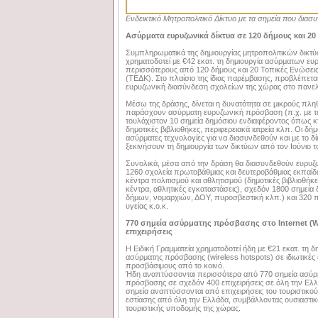
Ενδεικτικό Μητροπολιτικό Δίκτυο με τα σημεία που διασυ
Ασύρματα ευρυζωνικά δίκτυα σε 120 δήμους και 2
Συμπληρωματικά της δημιουργίας μητροπολιτικών δικτύω
χρηματοδοτεί με €42 εκατ. τη δημιουργία ασύρματων ε
περισσότερους από 120 δήμους και 20 Τοπικές Ενώσει
(ΤΕΔΚ). Στο πλαίσιο της ίδιας παρέμβασης, προβλέπετα
ευρυζωνική διασύνδεση σχολείων της χώρας στο πανελλ
Μέσω της δράσης, δίνεται η δυνατότητα σε μικρούς πλ
παράσχουν ασύρματη ευρυζωνική πρόσβαση (π.χ. με τε
τουλάχιστον 10 σημεία δημόσιου ενδιαφέροντος όπως κτ
δημοτικές βιβλιοθήκες, περιφερειακά ιατρεία κλπ. Οι δήμ
ασύρματες τεχνολογίες για να διασυνδεθούν και με το 
ξεκινήσουν τη δημιουργία των δικτύων από τον Ιούνιο τ
Συνολικά, μέσα από την δράση θα διασυνδεθούν ευρυζ
1260 σχολεία πρωτοβάθμιας και δευτεροβάθμιας εκπαί
κέντρα πολιτισμού και αθλητισμού (δημοτικές βιβλιοθήκε
κέντρα, αθλητικές εγκαταστάσεις), σχεδόν 1800 σημεία
δήμων, νομαρχιών, ΔΟΥ, πυροσβεστική κλπ.) και 320 πε
υγείας κ.ο.κ.
770 σημεία ασύρματης πρόσβασης στο Internet (W
επιχειρήσεις
H Ειδική Γραμματεία χρηματοδοτεί ήδη με €21 εκατ. τη 
ασύρματης πρόσβασης (wireless hotspots) σε ιδιωτικές 
προσβάσιμους από το κοινό.
Ήδη αναπτύσσονται περισσότερα από 770 σημεία ασύρ
πρόσβασης σε σχεδόν 400 επιχειρήσεις σε όλη την Ελ
σημεία αναπτύσσονται από επιχειρήσεις του τουριστικο
εστίασης από όλη την Ελλάδα, συμβάλλοντας ουσιαστικ
τουριστικής υποδομής της χώρας.