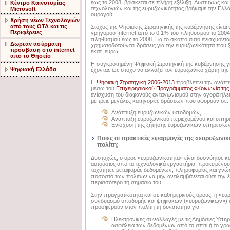
έως το 2008, βρίσκεται σε πλήρη εξέλιξη. Δυστυχώς κα
Κέντρο Καινοτομίας
τεχνολογιών και της ευρυζωνικότητας βρήκαμε την Ελλ
Microsoft
ουραγού.
Χρήση νέων Τεχνολογιών
από τους ΟΤΑ και τις
Στόχος της Ψηφιακής Στρατηγικής της κυβέρνησης είναι 
Περιφέρειες
γρήγορου Internet από το 0,1% του πληθυσμού το 2004
πληθυσμού έως το 2008. Για το σκοπό αυτό ενισχύονται
Δωρεάν ασύρματη
χρηματοδοτούνται δράσεις για την ευρυζωνικότητα που
πρόσβαση στο internet
εκατ. ευρώ.
από το Θησείο
Η συγκροτημένη Ψηφιακή Στρατηγική της κυβέρνησης γί
Ψηφιακή Ελλάδα
έχοντας ως στόχο να αλλάξει τον ευρυζωνικό χάρτη της
Η
Ψηφιακή Στρατηγική 2006-2013
προβλέπει την ανάπτυ
μέσω του
Επιχειρησιακού Προγράμματος «Κοινωνία τη
ενίσχυση του διαφανούς ανταγωνισμού στην αγορά ηλε
με τρεις μεγάλες κατηγορίες δράσεων που αφορούν σε:
Ανάπτυξη ευρυζωνικών υποδομών,
Ανάπτυξη ευρυζωνικού περιεχομένου και υπηρε
Ενίσχυση της ζήτησης ευρυζωνικών υπηρεσιώ
Ποιες οι πρακτικές εφαρμογές της «ευρυζωνικ
πολίτη;
Δυστυχώς, ο όρος «ευρυζωνικότητα» είναι δυσνόητος κ
αυτούσιος από τα τεχνολογικά εργαστήρια, προκειμέν
ταχύτητες μεταφοράς δεδομένων, πληροφορίας και γνώσ
ποσοστό των πολιτών να μην αντιλαμβάνεται ούτε την έ
περισσότερο τη σημασία του.
Στην πραγματικότητα και σε καθημερινούς όρους, η «ευ
συνδυασμό υποδομής και ψηφιακών («ευρυζωνικών»)
προσφέρουν στον πολίτη τη δυνατότητα για:
Ηλεκτρονικές συναλλαγές με τις Δημόσιες Υπηρ
ασφάλεια των δεδομένων από το σπίτι ή το γρ