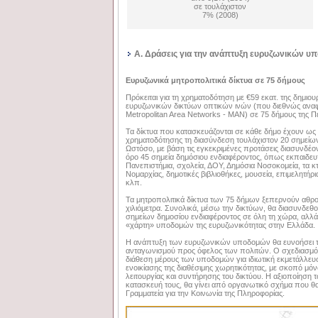
σε τουλάχιστον
7% (2008)
Α. Δράσεις για την ανάπτυξη ευρυζωνικών υ
Ευρυζωνικά μητροπολιτικά δίκτυα σε 75 δήμους
Πρόκειται για τη χρηματοδότηση με €59 εκατ. της δημιο
ευρυζωνικών δικτύων οπτικών ινών (που διεθνώς αναφ
Metropolitan Area Networks - MAN) σε 75 δήμους της Π
Τα δίκτυα που κατασκευάζονται σε κάθε δήμο έχουν ω
χρηματοδότησης τη διασύνδεση τουλάχιστον 20 σημείων
Ωστόσο, με βάση τις εγκεκριμένες προτάσεις διασυνδέο
όρο 45 σημεία δημόσιου ενδιαφέροντος, όπως εκπαιδευτ
Πανεπιστήμια, σχολεία, ΔΟΥ, Δημόσια Νοσοκομεία, τα κτ
Νομαρχίας, δημοτικές βιβλιοθήκες, μουσεία, επιμελητήρ
κλπ.
Τα μητροπολιτικά δίκτυα των 75 δήμων ξεπερνούν αθροι
χιλιόμετρα. Συνολικά, μέσω την δικτύων, θα διασυνδεθ
σημείων δημοσίου ενδιαφέροντος σε όλη τη χώρα, αλλάζ
«χάρτη» υποδομών της ευρυζωνικότητας στην Ελλάδα.
Η ανάπτυξη των ευρυζωνικών υποδομών θα ευνοήσει τ
ανταγωνισμού προς όφελος των πολιτών. Ο σχεδιασμός
διάθεση μέρους των υποδομών για ιδιωτική εκμετάλλε
ενοικίασης της διαθέσιμης χωρητικότητας, με σκοπό μ
λειτουργίας και συντήρησης του δικτύου. Η αξιοποίηση 
κατασκευή τους, θα γίνει από οργανωτικό σχήμα που θα
Γραμματεία για την Κοινωνία της Πληροφορίας.