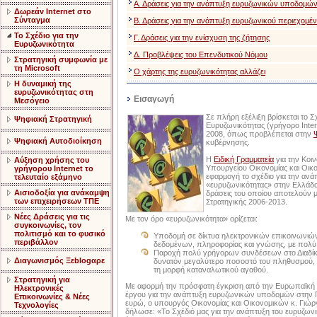
Α. Δράσεις για την ανάπτυξη ευρυζωνικών υποδομώ
Δωρεάν Internet στο
Σύνταγμα
Β. Δράσεις για την ανάπτυξη ευρυζωνικού περιεχομέ
Το Σχέδιο για την
Γ. Δράσεις για την ενίσχυση της ζήτησης
Ευρυζωνικότητα
Δ. Προβλέψεις του Επενδυτικού Νόμου
Στρατηγική συμφωνία με
τη Microsoft
Ο χάρτης της ευρυζωνικότητας αλλάζει
Η δυναμική της
ευρυζωνικότητας στη
Εισαγωγή
Μεσόγειο
Σε πλήρη εξέλιξη βρίσκεται το Σ
Ψηφιακή Στρατηγική
Ευρυζωνικότητας (γρήγορο Inter
2008, όπως προβλέπεται στην
Ψηφιακή Αυτοδιοίκηση
κυβέρνησης.
Η
Ειδική Γραμματεία
για την Κοι
Αύξηση χρήσης του
Υπουργείου Οικονομίας και Οικο
γρήγορου Internet το
εφαρμογή το σχέδιο για την ανά
τελευταίο εξάμηνο
«ευρυζωνικότητας» στην Ελλάδα,
Αισιοδοξία για ανάκαμψη
δράσεις του οποίου αποτελούν 
των επιχειρήσεων ΤΠΕ
Στρατηγικής 2006-2013.
Nέες Δράσεις για τις
Με τον όρο «ευρυζωνικότητα» ορίζεται:
συγκοινωνίες, τον
πολιτισμό και το φυσικό
Υποδομή σε δίκτυα ηλεκτρονικών επικοινωνιών
περιβάλλον
δεδομένων, πληροφορίας και γνώσης, με πολύ
Παροχή πολύ γρήγορων συνδέσεων στο Διαδίκτυ
Διαγωνισμός Ξεblogαρε
δυνατόν μεγαλύτερο ποσοστό του πληθυσμού, με
τη μορφή καταναλωτικού αγαθού.
Στρατηγική για
Με αφορμή την πρόσφατη έγκριση από την Ευρωπαϊκή 
Ηλεκτρονικές
έργου για την ανάπτυξη ευρυζωνικών υποδομών στην Π
Επικοινωνίες & Νέες
ευρώ, ο υπουργός Οικονομίας και Οικονομικών κ. Γιώ
Τεχνολογίες
δήλωσε: «Το Σχέδιό μας για την ανάπτυξη του ευρυζωνι