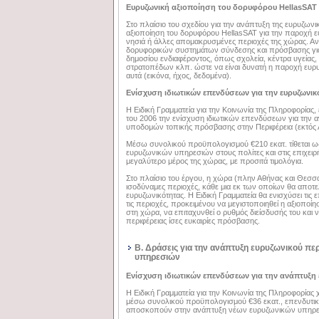
Ευρυζωνική αξιοποίηση του δορυφόρου HellasSAT
Στο πλαίσιο του σχεδίου για την ανάπτυξη της ευρυζωνικ
αξιοποίηση του δορυφόρου HellasSAT για την παροχή
νησιά ή άλλες απομακρυσμένες περιοχές της χώρας. Α
δορυφορικών συστημάτων σύνδεσης και πρόσβασης γι
δημοσίου ενδιαφέροντος, όπως σχολεία, κέντρα υγείας
στρατοπέδων κλπ. ώστε να είναι δυνατή η παροχή ευ
αυτά (εικόνα, ήχος, δεδομένα).
Ενίσχυση ιδιωτικών επενδύσεων για την ευρυζωνικ
Η Ειδική Γραμματεία για την Κοινωνία της Πληροφορίας, 
του 2006 την ενίσχυση ιδιωτικών επενδύσεων για την
υποδομών τοπικής πρόσβασης στην Περιφέρεια (εκτός 
Μέσω συνολικού προϋπολογισμού €210 εκατ. τίθεται 
ευρυζωνικών υπηρεσιών στους πολίτες και στις επιχειρ
μεγαλύτερο μέρος της χώρας, με προσιτά τιμολόγια.
Στο πλαίσιο του έργου, η χώρα (πλην Αθήνας και Θεσσα
ισοδύναμες περιοχές, κάθε μια εκ των οποίων θα αποτε
ευρυζωνικότητας. Η Ειδική Γραμματεία θα ενισχύσει τις 
τις περιοχές, προκειμένου να μεγιστοποιηθεί η αξιοποίη
στη χώρα, να επιταχυνθεί ο ρυθμός διείσδυσής του και ν
περιφέρειας ίσες ευκαιρίες πρόσβασης.
Β. Δράσεις για την ανάπτυξη ευρυζωνικού περ
υπηρεσιών
Ενίσχυση ιδιωτικών επενδύσεων για την ανάπτυξη
Η Ειδική Γραμματεία για την Κοινωνία της Πληροφορίας 
μέσω συνολικού προϋπολογισμού €36 εκατ., επενδυτικ
αποσκοπούν στην ανάπτυξη νέων ευρυζωνικών υπηρε