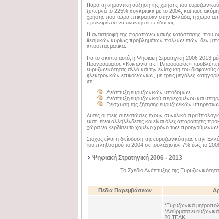
Παρά τη σημαντική αύξηση της χρήσης του ευρυζωνικού 
ξεπερνά το 225% συγκριτικά με το 2004, και τους ακόμ
χρήσης που τώρα επικρατούν στην Ελλάδα, η χώρα απα
προκειμένου να ανακτήσει το έδαφος.
Η αντιστροφή της παραπάνω κακής κατάστασης, που ο
θεσμικών κυρίως προβλημάτων πολλών ετών, δεν μπορε
αποσπασματικά.
Για το σκοπό αυτό, η Ψηφιακή Στρατηγική 2006-2013 μ
Προγράμματος «Κοινωνία της Πληροφορίας» προβλέπει 
ευρυζωνικότητας αλλά και την ενίσχυση του διαφανούς
ηλεκτρονικών επικοινωνιών, με τρεις μεγάλες κατηγο
σε:
Ανάπτυξη ευρυζωνικών υποδομών,
Ανάπτυξη ευρυζωνικού περιεχομένου και υπηρε
Ενίσχυση της ζήτησης ευρυζωνικών υπηρεσιώ
Αυτές οι τρεις συνιστώσες έχουν συνολικό προϋπολογι
εκατ. είναι αλληλένδετες και είναι όλες απαραίτητες πρ
χώρα να κερδίσει το χαμένο χρόνο των προηγούμενων
Στόχος είναι η διείσδυση της ευρυζωνικότητας στην Ελλ
του πληθυσμού το 2004 σε τουλάχιστον 7% έως το 200
Ψηφιακή Στρατηγική 2006 - 2013
Το Σχέδιο Ανάπτυξης της Ευρυζωνικότητα
Πεδία Παρεμβάσεων
Δρ
*Ευρυζωνικά μητροπολι
*Ασύρματα ευρυζωνικά 
20 ΤΕΔΚ