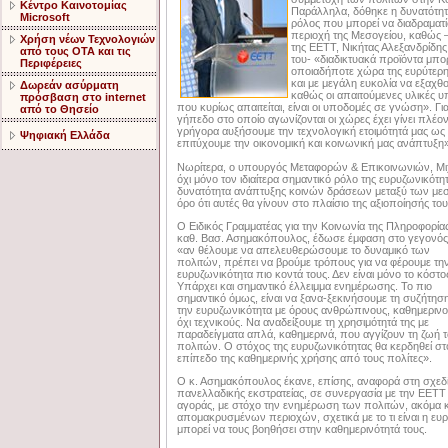
Κέντρο Καινοτομίας
Παράλληλα, δόθηκε η δυνατότητα
Microsoft
ρόλος που μπορεί να διαδραματί
περιοχή της Μεσογείου, καθώς 
Χρήση νέων Τεχνολογιών
της ΕΕΤΤ, Νικήτας Αλεξανδρίδης,
από τους ΟΤΑ και τις
του- «διαδικτυακά προϊόντα μπ
Περιφέρειες
οποιαδήποτε χώρα της ευρύτερη
και με μεγάλη ευκολία να εξαχ
Δωρεάν ασύρματη
καθώς οι απαιτούμενες υλικές υπ
πρόσβαση στο internet
που κυρίως απαιτείται, είναι οι υποδομές σε γνώση». Γι
από το Θησείο
γήπεδο στο οποίο αγωνίζονται οι χώρες έχει γίνει πλέο
γρήγορα αυξήσουμε την τεχνολογική ετοιμότητά μας ως
Ψηφιακή Ελλάδα
επιτύχουμε την οικονομική και κοινωνική μας ανάπτυξη»
Νωρίτερα, ο υπουργός Μεταφορών & Επικοινωνιών, Μιχ.
όχι μόνο τον ιδιαίτερα σημαντικό ρόλο της ευρυζωνικότη
δυνατότητα ανάπτυξης κοινών δράσεων μεταξύ των με
όρο ότι αυτές θα γίνουν στο πλαίσιο της αξιοποίησής τ
Ο Ειδικός Γραμματέας για την Κοινωνία της Πληροφορίας
καθ. Βασ. Ασημακόπουλος, έδωσε έμφαση στο γεγονός 
«αν θέλουμε να απελευθερώσουμε το δυναμικό των
πολιτών, πρέπει να βρούμε τρόπους για να φέρουμε τη
ευρυζωνικότητα πιο κοντά τους. Δεν είναι μόνο το κόστο
Υπάρχει και σημαντικό έλλειμμα ενημέρωσης. Το πιο
σημαντικό όμως, είναι να ξανα-ξεκινήσουμε τη συζήτηση
την ευρυζωνικότητα με όρους ανθρώπινους, καθημερινο
όχι τεχνικούς. Να αναδείξουμε τη χρησιμότητά της με
παραδείγματα απλά, καθημερινά, που αγγίζουν τη ζωή 
πολιτών. Ο στόχος της ευρυζωνικότητας θα κερδηθεί στ
επίπεδο της καθημερινής χρήσης από τους πολίτες».
Ο κ. Ασημακόπουλος έκανε, επίσης, αναφορά στη σχεδ
πανελλαδικής εκστρατείας, σε συνεργασία με την ΕΕΤΤ 
αγοράς, με στόχο την ενημέρωση των πολιτών, ακόμα κ
απομακρυσμένων περιοχών, σχετικά με το τι είναι η ευ
μπορεί να τους βοηθήσει στην καθημερινότητά τους.