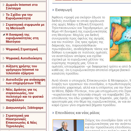
Δωρεάν Internet στο
Σύνταγμα
Εισαγωγή
Το Σχέδιο για την
Άφθονη «τροφή για σκέψη» έδωσε το
Ευρυζωνικότητα
διεθνές συνέδριο το οποίο οργάνωσε
στις αρχές Μαΐου η Εθνική Επιτροπή
Στρατηγική συμφωνία με
Τηλεπικοινωνιών και Ταχυδρομείων, με
τη Microsoft
θέμα «Η δυναμική της ευρυζωνικότητας
Η δυναμική της
στη Μεσόγειο: Μοχλός για διεθνή
ευρυζωνικότητας στη
συνεργασία προς όφελος της αγοράς
Μεσόγειο
και του πολίτη». Στις τρεις ημέρες της
διάρκειάς του, παρουσιάσθηκαν
πρωτοβουλίες, αναδείχθηκαν τάσεις και
Ψηφιακή Στρατηγική
δόθηκε η ευκαιρία σε πολλούς ομιλητές
να αναπτύξουν απόψεις και σχέδια
Ψηφιακή Αυτοδιοίκηση
σχετικά με το ευρυζωνικό μέλλον της
ευρύτερης περιοχής μας. Όλοι οι
Αύξηση χρήσης του
ομιλητές υπογράμμισαν –με διαφορετικό τρόπο κι από δ
γρήγορου Internet το
καθένας- ότι η ευρυζωνικότητα αποτελεί σήμερα βασικό
τελευταίο εξάμηνο
καταλύτη προόδου.
Αισιοδοξία για ανάκαμψη
Αυτό τόνισε ο υπουργός Επικοινωνιών & Μεταφορών, Μ
των επιχειρήσεων ΤΠΕ
έναρξη των εργασιών του συνεδρίου, ο πρωθυπουργός
απέστειλε χαιρετισμό, αλλά και η επίτροπος για την Κοι
Nέες Δράσεις για τις
τα Μέσα, Βιβιάν Ρέντινγκ, που μια υποχρέωση στο Στρ
συγκοινωνίες, τον
–κυριολεκτικά την τελευταία στιγμή- να παραβρεθεί. Στο
πολιτισμό και το φυσικό
υπεύθυνος του εδώ γραφείου της Κομισιόν, μας έψεξε, ά
περιβάλλον
αργοπορία μας στο θέμα της ευρυζωνικότητας, αν και αν
καιρό έχουν γίνει σημαντικά βήματα προόδου.
Διαγωνισμός Ξεblogαρε
Επενδύσεις και νέος ρόλος
Στρατηγική για
Ηλεκτρονικές
Στόχος του συνεδρίου ήταν να το
Επικοινωνίες & Νέες
ευρυζωνικότητας για την ανάπτυ
Τεχνολογίες
και την προσέλκυση επενδύσεων
συμμετοχή των πολιτών στην Κο