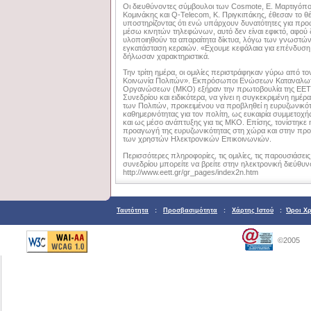
Οι διευθύνοντες σύμβουλοι των Cosmote, Ε. Μαρτιγόπο
Κομινάκης και Q-Telecom, Κ. Πριγκιπάκης, έθεσαν το θ
υποστηρίζοντας ότι ενώ υπάρχουν δυνατότητες για πρ
μέσω κινητών τηλεφώνων, αυτό δεν είναι εφικτό, αφού
υλοποιηθούν τα απαραίτητα δίκτυα, λόγω των γνωστώ
εγκατάσταση κεραιών. «Εχουμε κεφάλαια για επένδυση
δήλωσαν χαρακτηριστικά.
Την τρίτη ημέρα, οι ομιλίες περιστράφηκαν γύρω από τ
Κοινωνία Πολιτών». Εκπρόσωποι Ενώσεων Καταναλωτ
Οργανώσεων (ΜΚΟ) εξήραν την πρωτοβουλία της ΕΕΤΤ
Συνεδρίου και ειδικότερα, να γίνει η συγκεκριμένη ημέρ
των Πολιτών, προκειμένου να προβληθεί η ευρυζωνικότ
καθημερινότητας για τον πολίτη, ως ευκαιρία συμμετοχ
και ως μέσο ανάπτυξης για τις ΜΚΟ. Επίσης, τονίστηκε
προαγωγή της ευρυζωνικότητας στη χώρα και στην πρ
των χρηστών Ηλεκτρονικών Επικοινωνιών.
Περισσότερες πληροφορίες, τις ομιλίες, τις παρουσιάσεις
συνεδρίου μπορείτε να βρείτε στην ηλεκτρονική διεύθυν
http://www.eett.gr/gr_pages/index2n.htm
Ταυτότητα
:
Προσβασιμότητα
:
Χάρτης Ιστού
:
Όροι Χ
©2005