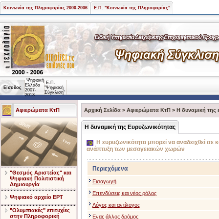
Κοινωνία της Πληροφορίας 2000-2006
Ε.Π. "Κοινωνία της Πληροφορίας"
Ψηφιακή
Ε.Π.
Ελλάδα
Είσοδος
"Ψηφιακή
2007-
Σύγκλιση"
2013
Αφιερώματα ΚτΠ
Αρχική Σελίδα
>
Αφιερώματα ΚτΠ
>
Η δυναμική της 
Η δυναμική της Ευρυζωνικότητας
Η ευρυζωνικότητα μπορεί να αναδειχθεί σε κ
ανάπτυξη των μεσογειακών χωρών
Περιεχόμενα
"Θεσμός Αριστείας" και
Ψηφιακή Πολιτιστική
Εισαγωγή
Δημιουργία
Επενδύσεις και νέος ρόλος
Ψηφιακό αρχείο ΕΡΤ
Λόγος και αντίλογος
"Ολυμπιακές" επιτυχίες
στην Πληροφορική
Ενας άλλος δρόμος