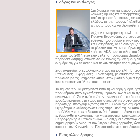
Λόγος και αντίλογος
Στη διάρκεια του τριήμερου συν
δεκάδες ομιλίες και παρεμβάσεις
από διαφορετικές οπτικές, εκθέ
κλάδου, με την προφανή ελπίδα
αιτήματά τους και να βελτιωθεί 
Αξίζει να αναφερθεί η ομιλία το
Παναγή Βουρλούμη, ο οποίος απ
ευθύνης που αναλογεί στον οργα
καθυστερήσεις, αλλά διακήρυξε 
το μέλλον του. Εκανε πρόβλεψη 
χρήστες ΑDSL ως το τέλος του 2
το τέλος του 2007, ενώ εξήγγειλε το πρόγραμμα Broad
περιοδεία κινητής μονάδας σε 22 πόλεις την επόμενη διε
ενημέρωση για τα οφέλη και τις δυνατότητες της ευρυζων
Στον αντίποδα, οι εναλλακτικοί πάροχοι του ΣΑΤΠΕ πρότ
Επενδύσεις - Εφαρμογές - Ενοποίηση, με επίκεντρο την
πελατών για τις υπηρεσίες αυτές, στον βασικό άξονα της
ίσες ευκαιρίες για όλους τους παίκτες.
Τα θέματα που κυριάρχησαν κατά τη δεύτερη ημέρα, ήταν
προβλήματα στην εγκατάσταση κεραιών, αλλά και τα π
ανταγωνισμό. Στην ανάπτυξη ανταγωνισμού που θα συ
ευρυζωνικότητας στη χώρα μας αναφέρθηκε ο υφυπουρ
Νεράντζης, υπογραμμίζοντας ότι «η Ελλάδα έχει σήμερα
υψηλότερους δείκτες ανάπτυξης στην Ευρώπη. Μ’ αυτά τ
περιβάλλον που έχει διαμορφωθεί, έχουμε τη δύναμη και
ενθαρρυνθεί η καινοτομία, να γίνει ευρύτερη και καλύ
Πληροφορικής & Επικοινωνιών, να αυξηθεί η ανταγωνιστ
δημιουργηθούν νέες και καλύτερες θέσεις εργασίας, ώσ
ισότιμα στην Κοινωνία της Πληροφορίας που οικοδομείτα
Ενας άλλος δρόμος