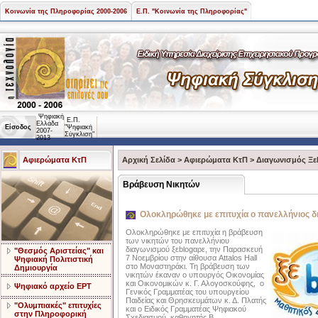
Κοινωνία της Πληροφορίας 2000-2006
Ε.Π. "Κοινωνία της Πληροφορίας"
Ψηφιακή
Ε.Π.
Ελλάδα
Είσοδος
"Ψηφιακή
2007-
Σύγκλιση"
2013
Αφιερώματα ΚτΠ
Αρχική Σελίδα
>
Αφιερώματα ΚτΠ
>
Διαγωνισμός Ξε
Βράβευση Νικητών
Ολοκληρώθηκε με επιτυχία ο πανελλήνιος δ
Ολοκληρώθηκε με επιτυχία η βράβευση
των νικητών του πανελλήνιου
διαγωνισμού ξεblogαρε, την Παρασκευή
"Θεσμός Αριστείας" και
7 Νοεμβρίου στην αίθουσα Attalos Hall
Ψηφιακή Πολιτιστική
στο Μοναστηράκι. Τη βράβευση των
Δημιουργία
νικητών έκαναν ο υπουργός Οικονομίας
και Οικονομικών κ. Γ. Αλογοσκούφης, ο
Ψηφιακό αρχείο ΕΡΤ
Γενικός Γραμματέας του υπουργείου
Παιδείας και Θρησκευμάτων κ. Δ. Πλατής
"Ολυμπιακές" επιτυχίες
και ο Ειδικός Γραμματέας Ψηφιακού
στην Πληροφορική
Σχεδιασμού καθηγητής Β.