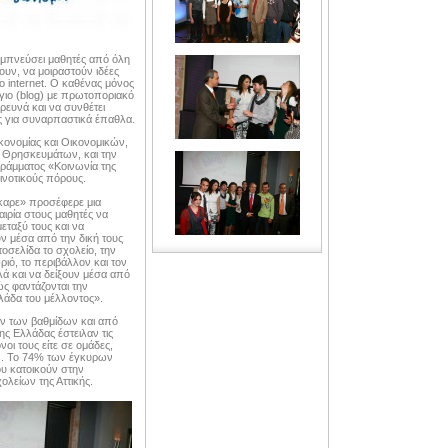
μπνεύσει μαθητές από όλη
υν, να μοιραστούν ιδέες
ο internet. Ο καθένας μόνος
γιο (blog) με πρωτοποριακό
ρευνά και να συνθέτει
ος για συναρπαστικά έπαθλα.
ονομίας και Οικονομικών,
ι Θρησκευμάτων, και την
ράμματος «Κοινωνία της
οινοτικούς πόρους.
αρε» προσέφερε μια
αιρία στους μαθητές να
εταξύ τους και να
 μέσα από την δική τους
τοσελίδα το σχολείο, την
ριό, το περιβάλλον και τον
λά και να δείξουν μέσα από
ώς φαντάζονται την
λάδα του μέλλοντος».
ν των βαθμίδων και από
ης Ελλάδας έστειλαν τις
οι τους είτε σε ομάδες,
gs. Το 74% των έγκυρων
υ κατοικούν στην
ολείων της Αττικής.