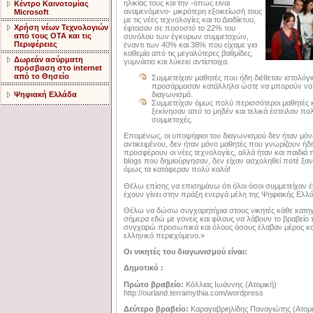
ηλικίας τους και την -όπως είναι
Κέντρο Καινοτομίας
αναμενόμενο- μικρότερη εξοικείωσή τους
Microsoft
με τις νέες τεχνολογίες και το Διαδίκτυο,
Χρήση νέων Τεχνολογιών
έφτασαν σε ποσοστό το 22% του
από τους ΟΤΑ και τις
συνόλου των έγκυρων συμμετοχών,
Περιφέρειες
έναντι των 40% και 38% που είχαμε για
καθεμία από τις μεγαλύτερες βαθμίδες,
Δωρεάν ασύρματη
γυμνάσιο και λύκειο αντίστοιχα.
πρόσβαση στο internet
από το Θησείο
Συμμετείχαν μαθητές που ήδη διέθεταν ιστολόγιο
προσάρμοσαν κατάλληλα ώστε να μπορούν να 
Ψηφιακή Ελλάδα
διαγωνισμό.
Συμμετείχαν όμως πολύ περισσότεροι μαθητές 
ξεκίνησαν από το μηδέν και τελικά έστειλαν πο
συμμετοχές.
Επομένως, οι υποψήφιοι του διαγωνισμού δεν ήταν μόν
αντικειμένου, δεν ήταν μόνο μαθητές που γνωρίζουν ήδ
προσφέρουν οι νέες τεχνολογίες, αλλά ήταν και παιδιά 
blogs που δημιούργησαν, δεν είχαν ασχοληθεί ποτέ ξανά 
όμως τα κατάφεραν πολύ καλά!
Θέλω επίσης να επισημάνω ότι όλοι όσοι συμμετείχαν έ
έχουν γίνει στην πράξη ενεργά μέλη της Ψηφιακής Ελλ
Θέλω να δώσω συγχαρητήρια στους νικητές κάθε κατηγ
σήμερα εδώ με γονείς και φίλους να λάβουν το βραβεί
συγχαρώ προσωπικά και όλους όσους έλαβαν μέρος και 
ελληνικό περιεχόμενο.»
Οι νικητές του διαγωνισμού είναι:
Δημοτικό :
Πρώτο βραβείο:
Κόλλιας Ιωάννης (Ατομική)
http://ourland.terramythia.com/wordpress
Δεύτερο βραβείο:
Καραγαβριηλίδης Παναγιώτης (Ατομι