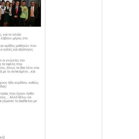
, και το οποίο
λάβουν μέρος στο
και ομάδες μαθητών που
λύ καλές και αξιόλογες
ο οι γνώστες του
η τα οφέλη που
που, όπως τα ίδια λένε στα
με το αντικείμενο...και
χουν ήδη κερδίσει, καθώς
άδας!
ορίας που έχουν έρθει
ο τους… Αλλά θέλω να
γέμισαν το Διαδίκτυο με
κή)