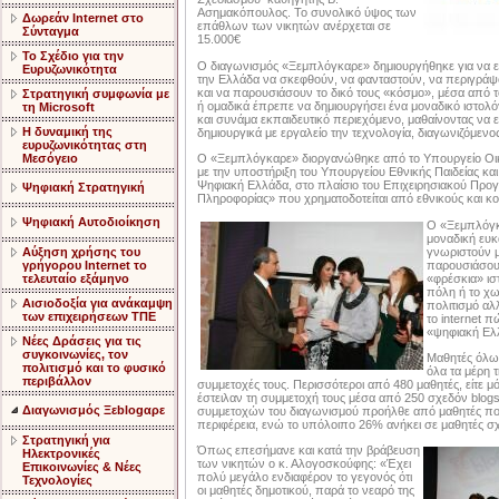
Ασημακόπουλος. Το συνολικό ύψος των
Δωρεάν Internet στο
επάθλων των νικητών ανέρχεται σε
Σύνταγμα
15.000€
Το Σχέδιο για την
Ο διαγωνισμός «Ξεμπλόγκαρε» δημιουργήθηκε για να ε
Ευρυζωνικότητα
την Ελλάδα να σκεφθούν, να φανταστούν, να περιγράψο
και να παρουσιάσουν το δικό τους «κόσμο», μέσα από τ
Στρατηγική συμφωνία με
ή ομαδικά έπρεπε να δημιουργήσει ένα μοναδικό ιστολό
τη Microsoft
και συνάμα εκπαιδευτικό περιεχόμενο, μαθαίνοντας να ε
Η δυναμική της
δημιουργικά με εργαλείο την τεχνολογία, διαγωνιζόμεν
ευρυζωνικότητας στη
Μεσόγειο
Ο «Ξεμπλόγκαρε» διοργανώθηκε από το Υπουργείο Οικ
με την υποστήριξη του Υπουργείου Εθνικής Παιδείας κα
Ψηφιακή Ελλάδα, στο πλαίσιο του Επιχειρησιακού Προγ
Ψηφιακή Στρατηγική
Πληροφορίας» που χρηματοδοτείται από εθνικούς και κ
Ψηφιακή Αυτοδιοίκηση
Ο «Ξεμπλόγκ
μοναδική ευκ
γνωριστούν μ
Αύξηση χρήσης του
παρουσιάσουν
γρήγορου Internet το
«φρέσκια» ισ
τελευταίο εξάμηνο
πόλη ή το χω
Αισιοδοξία για ανάκαμψη
πολιτισμό αλ
των επιχειρήσεων ΤΠΕ
το internet π
«ψηφιακή Ελ
Nέες Δράσεις για τις
συγκοινωνίες, τον
Μαθητές όλω
πολιτισμό και το φυσικό
όλα τα μέρη τ
περιβάλλον
συμμετοχές τους. Περισσότεροι από 480 μαθητές, είτε μόν
έστειλαν τη συμμετοχή τους μέσα από 250 σχεδόν blo
Διαγωνισμός Ξεblogαρε
συμμετοχών του διαγωνισμού προήλθε από μαθητές πο
περιφέρεια, ενώ το υπόλοιπο 26% ανήκει σε μαθητές σχ
Στρατηγική για
Όπως επεσήμανε και κατά την βράβευση
Ηλεκτρονικές
των νικητών ο κ. Αλογοσκούφης: «Έχει
Επικοινωνίες & Νέες
πολύ μεγάλο ενδιαφέρον το γεγονός ότι
Τεχνολογίες
οι μαθητές δημοτικού, παρά το νεαρό της