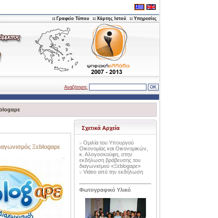
Γραφείο Τύπου
Χάρτης Ιστού
Υπηρεσίες
Αναζήτηση:
blogαρε
Σχετικά Αρχεία
Oμιλία του Υπουργού
ιαγωνισμός Ξεblogαρε
Οικονομίας και Οικονομικών,
κ. Αλογοσκούφη, στην
εκδήλωση βράβευσης του
διαγωνισμού «Ξεblogαρε»
Video από την εκδήλωση
Φωτογραφικό Υλικό