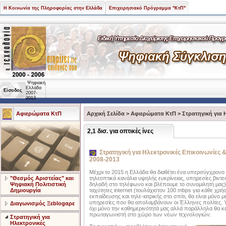
Η Κοινωνία της Πληροφορίας στην Ελλάδα
Επιχειρησιακό Πρόγραμμα "ΚτΠ"
Ψηφιακή
Ελλάδα
Είσοδος
2007-
2013
Αφιερώματα ΚτΠ
Αρχική Σελίδα
>
Αφιερώματα ΚτΠ
>
Στρατηγική για 
2,1 δισ. για οπτικές ίνες
Στρατηγική για Ηλεκτρονικές Επικοινωνίες 
2008-2013
Μέχρι το 2015 η Ελλάδα θα διαθέτει ένα υπερσύγχρονο
"Θεσμός Αριστείας" και
τηλεοπτικά κανάλια υψηλής ευκρίνειας, υπηρεσίες βιντε
Ψηφιακή Πολιτιστική
δηλαδή στο τηλέφωνο και βλέπουμε το συνομιλητή μας)
Δημιουργία
ταχύτητες internet (τουλάχιστον 100 mbps για κάθε χρήσ
εκπαίδευσης και τηλε-ιατρικής στο σπίτι, θα είναι μόνο 
υπηρεσίες που θα απολαμβάνουν οι Έλληνες πολίτες. 
Διαγωνισμός Ξεblogαρε
όχι μόνο την καθημερινότητά μας αλλά παράλληλα θα 
πρωταγωνιστή στο χώρο των νέων τεχνολογιών.
Στρατηγική για
Ηλεκτρονικές