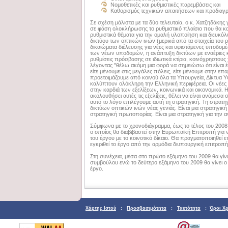
Νομοθετικές και ρυθμιστικές παρεμβάσεις και
Καθορισμός τεχνικών απαιτήσεων και προδια
Σε σχέση μάλιστα με τα δύο τελευταία, o κ. Χατζηδάκης
σε φάση ολοκλήρωσης το ρυθμιστικό πλαίσιο που θα κα
ρυθμιστικά θέματα για την ομαλή υλοποίηση και διευκό
δικτύου των οπτικών ινών (μερικά από τα στοιχεία του ρ
δικαιώματα διέλευσης για νέες και υφιστάμενες υποδομέ
των νέων υποδομών, η ανάπτυξη δικτύων με εναέριες κ
ρυθμίσεις πρόσβασης σε ιδιωτικά κτίρια, κοινόχρηστου
λέγοντας "θέλω ακόμη μια φορά να σημειώσω ότι είναι 
είτε μένουμε στις μεγάλες πόλεις, είτε μένουμε στην ε
προετοιμάζουμε από κοινού όλα τα Υπουργεία, Δίκτυα
καλύπτουν ολόκληρη την Ελληνική περιφέρεια. Οι νέες 
στην καρδιά των εξελίξεων, κοινωνικά και οικονομικά. 
ακολουθήσει αυτές τις εξελίξεις, θέλει να είναι ανάμεσα
αυτό το λόγο επιλέγουμε αυτή τη στρατηγική. Τη στρατ
δικτύων οπτικών ινών νέας γενιάς. Είναι μια στρατηγική
στρατηγική πρωτοπορίας. Είναι μια στρατηγική για την 
Σύμφωνα με το χρονοδιάγραμμα, έως το τέλος του 2008 
ο οποίος θα διαβιβαστεί στην Ευρωπαϊκή Επιτροπή για ν
του έργου με το κοινοτικό δίκαιο. Θα πραγματοποιηθεί 
εγκριθεί το έργο από την αρμόδια διυπουργική επιτροπ
Στη συνέχεια, μέσα στο πρώτο εξάμηνο του 2009 θα γίν
συμβούλου ενώ το δεύτερο εξάμηνο του 2009 θα γίνει ο 
έργο.
Χάρτης Ιστού
:
Προσβασιμότητα
:
Ταυτότητα
:
Όροι Χ