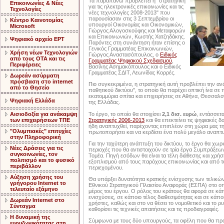
Τα παραπάνω προβλέπει η "στρατηγική
Επικοινωνίες & Νέες
για τις ηλεκτρονικές επικοινωνίες και τις
Τεχνολογίες
νέες τεχνολογίες 2008-2013" που
παρουσίασαν στις 3 Σεπτεμβρίου οι
Κέντρο Καινοτομίας
υπουργοί Οικονομίας και Οικονομικών,
Microsoft
Γιώργος Αλογοσκούφης και Μεταφορών
και Επικοινωνιών, Κωστής Χατζηδάκης.
Ψηφιακό αρχείο ΕΡΤ
Παρόντες στη συνάντηση ήταν επίσης ο
Γενικός Γραμματέας Επικοινωνιών,
Χρήση νέων Τεχνολογιών
Γιώργος Αναστασόπουλος, ο
Ειδικός
από τους ΟΤΑ και τις
Γραμματέας Ψηφιακού Σχεδιασμού
,
Περιφέρειες
Βασίλης Ασημακόπουλος και ο Ειδικός
Γραμματέας ΣΔΙΤ, Λεωνίδας Κορρές.
Δωρεάν ασύρματη
πρόσβαση στο internet
Πιο συγκεκριμένα, η στρατηγική αυτή προβλέπει την αν
από το Θησείο
παθητικού δικτύου", το οποίο θα παρέχει οπτική ίνα σε
εκατομμύρια σπίτια και επιχειρήσεις σε Αθήνα, Θεσσαλο
Ψηφιακή Ελλάδα
της Ελλάδας.
Το έργο, το οποίο θα στοιχίσει
2,1 δισ. ευρώ
, εντάσσετα
Αισιοδοξία για ανάκαμψη
Στρατηγικής 2006-2013
και θα επεκτείνει τις ψηφιακές δ
των επιχειρήσεων ΤΠΕ
ήδη αναπτυχθεί, παρέχοντας επιπλέον στη χώρα μας τη
"Ολυμπιακές" επιτυχίες
πρωτοπορήσει και να κερδίσει ένα πολύ μεγάλο αναπτυ
στην Πληροφορική
Για την ταχύτερη ανάπτυξη του δικτύου, το έργο θα χωρι
Nέες Δράσεις για τις
περιοχές που θα αντιστοιχούν σε τρία έργα Συμπράξεων
συγκοινωνίες, τον
Τομέα. Πηγή εσόδων θα είναι τα τέλη διάθεσης και χρή
πολιτισμό και το φυσικό
εξοπλισμού από τους παρόχους επικοινωνίας και από 
περιβάλλον
περιεχομένου.
Αύξηση χρήσης του
Θα υπάρξει δυνατότητα κρατικής ενίσχυσης των τελικ
γρήγορου Internet το
Εθνικού Στρατηγικού Πλαισίου Αναφοράς (ΕΣΠΑ) στο οπο
τελευταίο εξάμηνο
μέρος του έργου. Ο ρόλος του κράτους θα αφορά σε κάπ
ενισχύσεις, σε κάποιο τέλος διαθεσιμότητας και σε κάποι
Δωρεάν Internet στο
χρήστες, καθώς και στο να θέσει το νομοθετικό και το ρυ
Σύνταγμα
καθορίσει τις τεχνικές απαιτήσεις και τις προδιαγραφές.
Η δυναμική της
Σύμφωνα με τους δύο υπουργούς, τα οφέλη που θα πρ
ευρυζωνικότητας στη