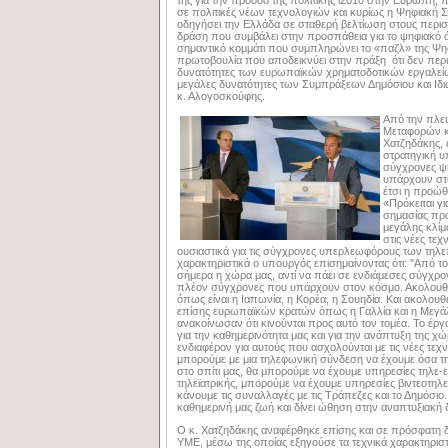
σε πολιτικές νέων τεχνολογιών και κυρίως η Ψηφιακή Στ
οδηγήσει την Ελλάδα σε σταθερή βελτίωση στους περισσ
δράση που συμβάλει στην προσπάθεια για το ψηφιακό ά
σημαντικό κομμάτι που συμπληρώνει το «παζλ» της Ψηφι
πρωτοβουλία που αποδεικνύει στην πράξη ότι δεν περι
δυνατότητες των ευρωπαϊκών χρηματοδοτικών εργαλείων
μεγάλες δυνατότητες των Συμπράξεων Δημόσιου και Ιδιω
κ. Αλογοσκούφης.
Από την πλε
Μεταφορών κ
Χατζηδάκης, 
στρατηγική υπ
σύγχρονες ψ
υπάρχουν στ
έτσι η προώθ
«Πρόκειται γ
σημασίας πρω
μεγάλης κλί
στις νέες τεχ
ουσιαστικά για τις σύγχρονες υπερλεωφόρους των τηλε
χαρακτηριστικά ο υπουργός επισημαίνοντας ότι: "Από το
σήμερα η χώρα μας, αντί να πάει σε ενδιάμεσες σύγχρον
πλέον σύγχρονες που υπάρχουν στον κόσμο. Ακολουθ
όπως είναι η Ιαπωνία, η Κορέα, η Σουηδία. Και ακολουθ
επίσης ευρωπαϊκών κρατών όπως η Γαλλία και η Μεγά
ανακοίνωσαν ότι κινούνται προς αυτό τον τομέα. Το έργο
για την καθημερινότητα μας και για την ανάπτυξη της χώρ
ενδιαφέρον για αυτούς που ασχολούνται με τις νέες τεχ
μπορούμε με μια τηλεφωνική σύνδεση να έχουμε όσα τ
στο σπίτι μας, θα μπορούμε να έχουμε υπηρεσίες τηλε-
τηλεϊατρικής, μπορούμε να έχουμε υπηρεσίες βιντεοτηλ
κάνουμε τις συναλλαγές με τις Τράπεζες και το Δημόσιο.
καθημερινή μας ζωή και δίνει ώθηση στην αναπτυξιακή 
Ο κ. Χατζηδάκης αναφέρθηκε επίσης και σε πρόσφατη
ΥΜΕ, μέσω της οποίας εξηγούσε τα τεχνικά χαρακτηριστ