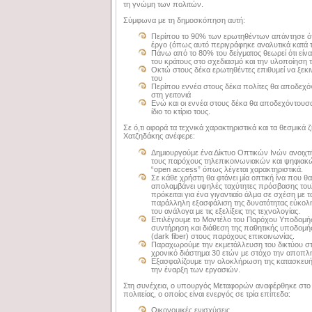
τη γνώμη των πολιτών.
Σύμφωνα με τη δημοσκόπηση αυτή:
Περίπου το 90% των ερωτηθέντων απάντησε ότ
έργο (όπως αυτό περιγράφηκε αναλυτικά κατά τ
Πάνω από το 80% του δείγματος θεωρεί ότι είνα
του κράτους στο σχεδιασμό και την υλοποίηση 
Οκτώ στους δέκα ερωτηθέντες επιθυμεί να ξεκ
του
Περίπου εννέα στους δέκα πολίτες θα αποδεχ
στη γειτονιά
Ενώ και οι εννέα στους δέκα θα αποδεχόντουσ
ίδιο το κτίριο τους.
Σε ό,τι αφορά τα τεχνικά χαρακτηριστικά και τα θεσμικά 
Χατζηδάκης ανέφερε:
Δημιουργούμε ένα Δίκτυο Οπτικών Ινών ανοιχ
τους παρόχους τηλεπικοινωνιακών και ψηφιακ
“open access” όπως λέγεται χαρακτηριστικά.
Σε κάθε χρήστη θα φτάνει μία οπτική ίνα που θα
απολαμβάνει υψηλές ταχύτητες πρόσβασης του
πρόκειται για ένα γιγαντιαίο άλμα σε σχέση με 
παράλληλη εξασφάλιση της δυνατότητας εύκολη
του ανάλογα με τις εξελίξεις της τεχνολογίας.
Επιλέγουμε το Μοντέλο του Παρόχου Υποδομής
συντήρηση και διάθεση της παθητικής υποδομής
(dark fiber) στους παρόχους επικοινωνίας.
Παραχωρούμε την εκμετάλλευση του δικτύου σ
χρονικό διάστημα 30 ετών με στόχο την αποπ
Εξασφαλίζουμε την ολοκλήρωση της κατασκευής
την έναρξη των εργασιών.
Στη συνέχεια, ο υπουργός Μεταφορών αναφέρθηκε στο 
πολιτείας, ο οποίος είναι ενεργός σε τρία επίπεδα:
Οικονομικές ενισχύσεις