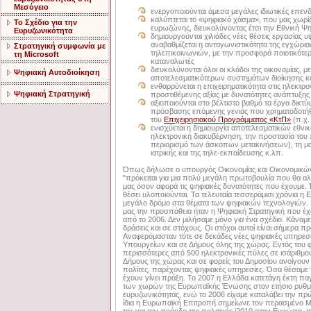
Μεσόγειο
ενεργοποιούνται άμεσα μεγάλες ιδιωτικές επεν
καλύπτεται το «ψηφιακό χάσμα», που μας χωρίζ
Το Σχέδιο για την
ευρωζώνης, διευκολύνοντας έτσι την Εθνική Ψ
Ευρυζωνικότητα
δημιουργούνται χιλιάδες νέες θέσεις εργασίας υ
αναβαθμίζεται η ανταγωνιστικότητα της εγχώρια
Στρατηγική συμφωνία με
τηλεπικοινωνιών, με την προσφορά ποιοτικότ
τη Microsoft
καταναλωτές
διευκολύνονται όλοι οι κλάδοι της οικονομίας, 
Ψηφιακή Αυτοδιοίκηση
αποτελεσματικότερων συστημάτων διοίκησης 
ενθαρρύνεται η επιχειρηματικότητα στις ηλεκτρ
Ψηφιακή Στρατηγική
προστιθέμενης αξίας με δυνατότητες ανάπτυξ
αξιοποιούνται στο βέλτιστο βαθμό τα έργα δικ
πρόσβασης επόμενης γενιάς που χρηματοδοτή
του
Επιχειρησιακού Προγράμματος «ΚτΠ»
(π.χ.
ενισχύεται η δημιουργία αποτελεσματικών εθνι
ηλεκτρονική διακυβέρνηση, την προστασία του π
περιορισμό των άσκοπων μετακινήσεων), τη μα
ιατρικής και της τηλε-εκπαίδευσης κ.λπ.
Όπως δήλωσε ο υπουργός Οικονομίας και Οικονομικώ
"πρόκειται για μια πολύ μεγάλη πρωτοβουλία που θα αλ
μας όσον αφορά τις ψηφιακές δυνατότητες που έχουμε. Ή
θέσει υλοποιούνται. Τα τελευταία τεσσεράμισι χρόνια η
μεγάλο δρόμο στα θέματα των ψηφιακών τεχνολογιών. 
μας την προσπάθεια ήταν η Ψηφιακή Στρατηγική που έχ
από το 2006. Δεν μιλήσαμε μόνο για ένα σχέδιο. Κάναμ
δράσεις και σε στόχους. Οι στόχοι αυτοί είναι σήμερα πρ
Αναφερόμασταν τότε σε δεκάδες νέες ψηφιακές υπηρεσί
Υπουργείων και σε Δήμους όλης της χώρας. Εντός του
περισσότερες από 500 ηλεκτρονικές πύλες σε ισάριθμου
Δήμους της χώρας και σε φορείς του Δημοσίου ανοίγουν 
πολίτες, παρέχοντας ψηφιακές υπηρεσίες. Όσα θέσαμε 
έχουν γίνει πράξη. Το 2007 η Ελλάδα κατετάγη έκτη π
των χωρών της Ευρωπαϊκής Ένωσης στον ετήσιο ρυθμ
ευρυζωνικότητας, ενώ το 2006 είχαμε καταλάβει την π
ίδια η Ευρωπαϊκή Επιτροπή σημείωνε τον περασμένο Μ
της για την πρόοδο της πολιτικής i2010 στην Ευρώπη