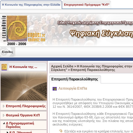
Η Κοινωνία της Πληροφορίας στην Ελλάδα
Επιχειρησιακό Πρόγραμμα "ΚτΠ"
Είσοδος
Αρχική Σελίδα
>
Η Κοινωνία της Πληροφορίας στην
Η Κοινωνία της ...
Σύγκλιση"
>
Επιτροπή Παρακολούθησης
Επιτροπή Παρακολούθησης
Λειτουργία ΕπΠα
Η Επιτροπή Παρακολούθησης του Επιχειρησιακού Προγ
συγκροτήθηκε με απόφαση του Υπουργού Οικονομίας κ
Επιτροπή Πληροφορικής
12 του Ν. 3614/2007, ΦΕΚ 203Β/8.2.2008 και ΦΕΚ Β577
Η Επιτροπή Παρακολούθησης κάθε Επιχειρησιακού Πρ
Θεσμικά Όργανα ΚτΠ
τον Κανονισμό άρθρο 63-68, έχει ως αποστολή την πα
και της ποιότητας υλοποίησής του. Στο πλαίσιο της αποσ
Δ Προγραμματική
ακόλουθες ενέργειες:
Περίοδος
Εξετάζει και εγκρίνει τα κριτήρια επιλογής τω
Ε.Π. "Ψηφιακή