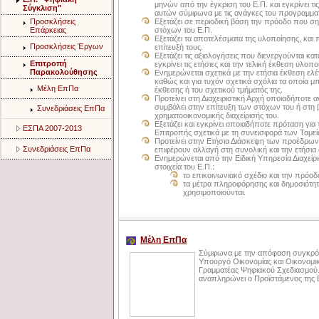
μηνών από την έγκριση του Ε.Π. και εγκρίνει τ
Σύγκλιση"
αυτών σύμφωνα με τις ανάγκες του προγραμμα
Προσκλήσεις
Εξετάζει σε περιοδική βάση την πρόοδο που ση
Επάρκειας
στόχων του Ε.Π.
Εξετάζει τα αποτελέσματα της υλοποίησης, και π
Προσκλήσεις Έργων
επίτευξή τους.
Εξετάζει τις αξιολογήσεις που διενεργούνται κατ
Επιτροπή
εγκρίνει τις ετήσιες και την τελική έκθεση υλ
Παρακολούθησης
Ενημερώνεται σχετικά με την ετήσια έκθεση ελέ
καθώς και για τυχόν σχετικά σχόλια τα οποία μ
Μέλη ΕπΠα
έκθεσης ή του σχετικού τμήματός της.
Προτείνει στη Διαχειριστική Αρχή οποιαδήποτε
συμβάλει στην επίτευξη των στόχων του ή στη 
Συνεδριάσεις ΕπΠα
χρηματοοικονομικής διαχείρισής του.
Εξετάζει και εγκρίνει οποιαδήποτε πρόταση γι
ΕΣΠΑ 2007-2013
Επιτροπής σχετικά με τη συνεισφορά των Ταμεί
Προτείνει στην Ετήσια Διάσκεψη των προέδρ
Συνεδριάσεις ΕπΠα
επιφέρουν αλλαγή στη συνολική και την ετήσια
Ενημερώνεται από την Ειδική Υπηρεσία Διαχείρ
στοιχεία του Ε.Π.:
το επικοινωνιακό σχέδιο και την πρόοδ
τα μέτρα πληροφόρησης και δημοσιότητ
χρησιμοποιούνται.
Μέλη ΕπΠα
Σύμφωνα με την απόφαση συγκρότ
Υπουργό Οικονομίας και Οικονομικ
Γραμματέας Ψηφιακού Σχεδιασμού
αναπληρώνει ο Προϊστάμενος της Ε