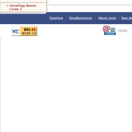
HomePage Banner
Center 2
Ταυτότητα
:
Προσβασιμότητα
:
Χάρτης Ιστού
:
Όροι Χ
©2005