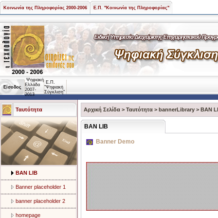
Κοινωνία της Πληροφορίας 2000-2006
Ε.Π. "Κοινωνία της Πληροφορίας"
Ψηφιακή
Ε.Π.
Ελλάδα
Είσοδος
"Ψηφιακή
2007-
Σύγκλιση"
2013
Ταυτότητα
Αρχική Σελίδα
>
Ταυτότητα
>
bannerLibrary
>
BAN L
BAN LIB
Banner Demo
BAN LIB
Banner placeholder 1
banner placeholder 2
homepage