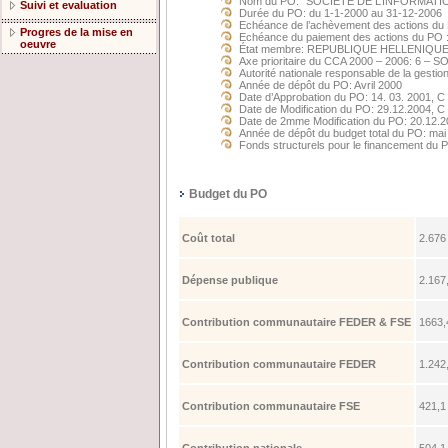
Nom du PO: "SOCIÉTÉ DE L’INFORMATI
Suivi et evaluation
Durée du PO: du 1-1-2000 au 31-12-2006
Echéance de l’achèvement des actions du
Progres de la mise en
Echéance du paiement des actions du PO 
oeuvre
État membre: REPUBLIQUE HELLENIQU
Axe prioritaire du CCA 2000 – 2006: 6 
Autorité nationale responsable de la gesti
Année de dépôt du PO: Avril 2000
Date d’Approbation du PO: 14. 03. 2001, C
Date de Modification du PO: 29.12.2004, C
Date de 2mme Modification du PO: 20.12.2
Année de dépôt du budget total du PO: mai
Fonds structurels pour le financement d
Budget du PO
Coût total
2.67
Dépense publique
2.167
Contribution communautaire FEDER & FSE
1663,
Contribution communautaire FEDER
1.242
Contribution communautaire FSE
421,1
Contribution nationale
504,1