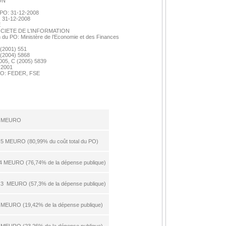
ON"
 PO: 31-12-2008
: 31-12-2008
E
– SOCIETE DE L’INFORMATION
on du PO: Ministère de l’Economie et des Finances
 (2001) 551
 (2004) 5868
005, C (2005) 5839
 2001
u PO: FEDER, FSE
6 ΜEURO
,5 ΜEURO (80,99% du coût total du PO)
4 ΜEURO (76,74% de la dépense publique)
,3 ΜEURO (57,3% de la dépense publique)
 ΜEURO (19,42% de la dépense publique)
 ΜEURO (23,26% de la dépense publique)