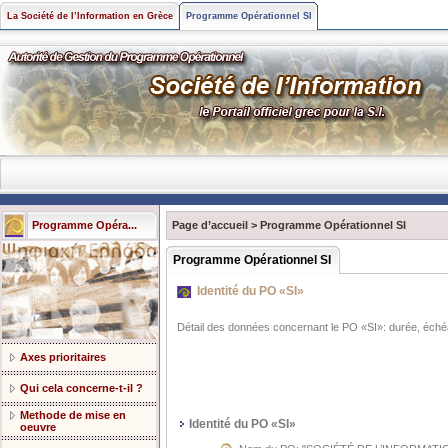
La Société de l’Information en Grèce
Programme Opérationnel SI
Programme Opéra...
Page d’accueil
>
Programme Opérationnel SI
Programme Opérationnel SI
Identité du PO «SI»
Détail des données concernant le PO «SI»: durée, éch
Axes prioritaires
Qui cela concerne-t-il ?
Methode de mise en
Identité du PO «SI»
oeuvre