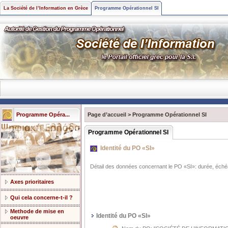
La Société de l’Information en Grèce
Programme Opérationnel SI
Programme Opéra...
Page d’accueil
>
Programme Opérationnel SI
Programme Opérationnel SI
Identité du PO «SI»
Détail des données concernant le PO «SI»: durée, éch
Axes prioritaires
Qui cela concerne-t-il ?
Methode de mise en
Identité du PO «SI»
oeuvre