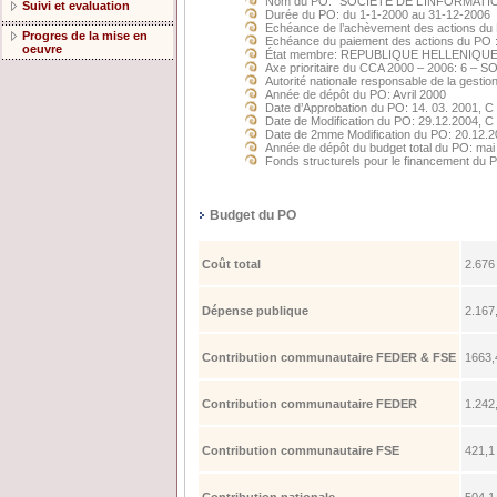
Nom du PO: "SOCIÉTÉ DE L’INFORMATI
Suivi et evaluation
Durée du PO: du 1-1-2000 au 31-12-2006
Echéance de l’achèvement des actions du
Progres de la mise en
Echéance du paiement des actions du PO 
oeuvre
État membre: REPUBLIQUE HELLENIQU
Axe prioritaire du CCA 2000 – 2006: 6 
Autorité nationale responsable de la gesti
Année de dépôt du PO: Avril 2000
Date d’Approbation du PO: 14. 03. 2001, C
Date de Modification du PO: 29.12.2004, C
Date de 2mme Modification du PO: 20.12.2
Année de dépôt du budget total du PO: mai
Fonds structurels pour le financement d
Budget du PO
Coût total
2.67
Dépense publique
2.167
Contribution communautaire FEDER & FSE
1663,
Contribution communautaire FEDER
1.242
Contribution communautaire FSE
421,1
Contribution nationale
504,1