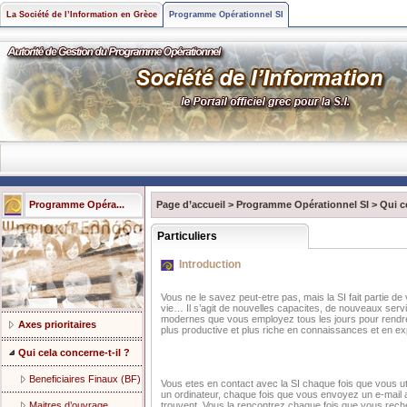
La Société de l’Information en Grèce
Programme Opérationnel SI
Programme Opéra...
Page d’accueil
>
Programme Opérationnel SI
>
Qui c
Particuliers
Introduction
Vous ne le savez peut-etre pas, mais la SI fait partie de 
vie… Il s’agit de nouvelles capacites, de nouveaux serv
modernes que vous employez tous les jours pour rendre 
Axes prioritaires
plus productive et plus riche en connaissances et en e
Qui cela concerne-t-il ?
Beneficiaires Finaux (BF)
Vous etes en contact avec la SI chaque fois que vous uti
un ordinateur, chaque fois que vous envoyez un e-mail a
trouvent. Vous la rencontrez chaque fois que vous rech
Maitres d’ouvrage