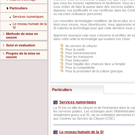
que vous les trouvez rapidement et facilement. Vous la
vous evitez de faire la queue dans des services public
Particuliers
deposez vos justificatifs et vos certificats dans les Ce
ou via votre ordinateur personnel.
Services numeriques
Les nouvelles technologies modifient, de facon plus ou m
Le reseau humain de la
dont nous vivons, nous divertissons, nous apprenons e
SI
SI valorise la technologie pour que cette derniere vous 
Methode de mise en
Apprenez pourquoi cela vous concerne et profitez de 
oeuvre
dans cette unite la technologie qui soutient vos choix:
Suivi et evaluation
Au service du citoyen
Pour la sante
Pour l’environnement
Progres de la mise en
Pour les transports
oeuvre
Pour l’education
Pour l’egalite des chances face a l’emploi
Pour la competitivite
Pour la promotion de la culture grecque.
Particuliers
Services numeriques
La SI est un allie du citoyen et de l’entreprise dans le 
les services publics. Les echanges avec l’Administration
simplement grace a la SI, via un ordinateur personnel a
aux Centres au Service du Citoyen (CSC)
Le reseau humain de la SI