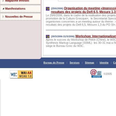
Magazine Infosoc
Organisation du meeting «Impressio
Manifestations
(29/6/2006)
resultats des projets du Defi 6,5, Mesure 1,3
Le 29/6/2006, dans le cadre de la realisation des projets
Nouvelles de Presse
promotion de la Culture Grecque», le Secretariat Special
organismes concernes a un meeting autour du theme : «
resultats des projets du Defi 6,5, Mesure 1,3 du PO SI»
Workshop: Internationaliza
(30/5/2006-31/5/2006)
Apres le succes du Workshop de Pekin (Chine), le W3C 
Synthesis Markup Language (SSML) les 30-31 mai a l’Ins
siege le Bureau Grec du W3C.
Bureau de Presse
:
Services
:
Sitemap
:
Identite
:
Co
©2005