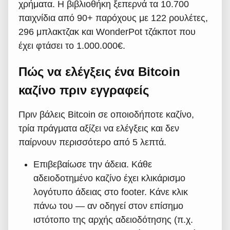
χρήματα. Η βιβλιοθήκη ξεπερνά τα 10.700
παιχνίδια από 90+ παρόχους με 122 ρουλέτες,
296 μπλακτζακ και WonderPot τζάκποτ που
έχει φτάσει το 1.000.000€.
Πώς να ελέγξεις ένα Bitcoin
καζίνο πριν εγγραφείς
Πριν βάλεις Bitcoin σε οποιοδήποτε καζίνο,
τρία πράγματα αξίζει να ελέγξεις και δεν
παίρνουν περισσότερο από 5 λεπτά.
Επιβεβαίωσε την άδεια. Κάθε
αδειοδοτημένο καζίνο έχει κλικάρισμο
λογότυπο άδειας στο footer. Κάνε κλικ
πάνω του — αν οδηγεί στον επίσημο
ιστότοπο της αρχής αδειοδότησης (π.χ.