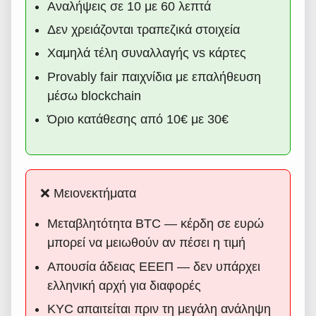
Αναλήψεις σε 10 με 60 λεπτά
Δεν χρειάζονται τραπεζικά στοιχεία
Χαμηλά τέλη συναλλαγής vs κάρτες
Provably fair παιχνίδια με επαλήθευση
μέσω blockchain
Όριο κατάθεσης από 10€ με 30€
❌ Μειονεκτήματα
Μεταβλητότητα BTC — κέρδη σε ευρώ
μπορεί να μειωθούν αν πέσει η τιμή
Απουσία άδειας ΕΕΕΠ — δεν υπάρχει
ελληνική αρχή για διαφορές
KYC απαιτείται πριν τη μεγάλη ανάληψη