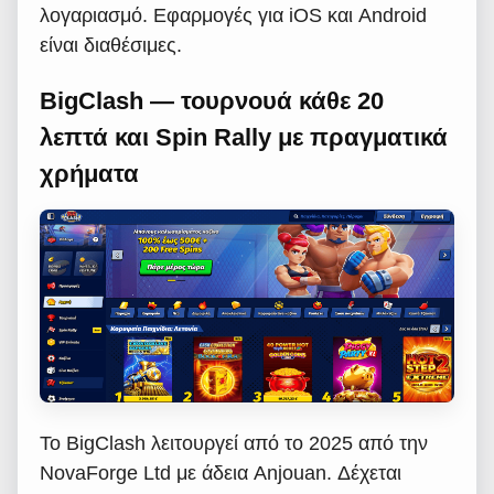
λογαριασμό. Εφαρμογές για iOS και Android
είναι διαθέσιμες.
BigClash — τουρνουά κάθε 20
λεπτά και Spin Rally με πραγματικά
χρήματα
Το BigClash λειτουργεί από το 2025 από την
NovaForge Ltd με άδεια Anjouan. Δέχεται