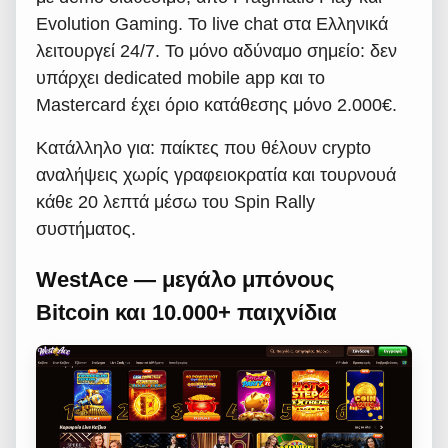
Evolution Gaming. Το live chat στα Ελληνικά
λειτουργεί 24/7. Το μόνο αδύναμο σημείο: δεν
υπάρχει dedicated mobile app και το
Mastercard έχει όριο κατάθεσης μόνο 2.000€.
Κατάλληλο για: παίκτες που θέλουν crypto
αναλήψεις χωρίς γραφειοκρατία και τουρνουά
κάθε 20 λεπτά μέσω του Spin Rally
συστήματος.
WestAce — μεγάλο μπόνους
Bitcoin και 10.000+ παιχνίδια