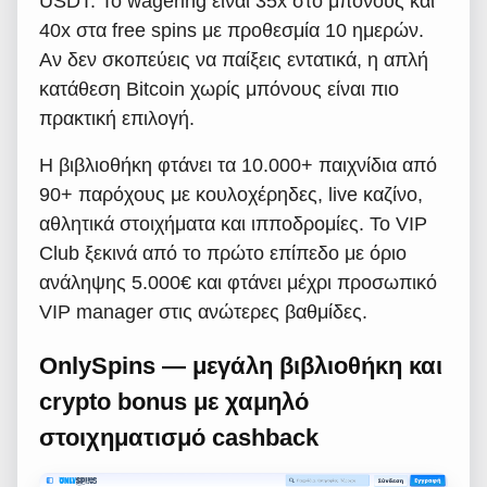
USDT. Το wagering είναι 35x στο μπόνους και
40x στα free spins με προθεσμία 10 ημερών.
Αν δεν σκοπεύεις να παίξεις εντατικά, η απλή
κατάθεση Bitcoin χωρίς μπόνους είναι πιο
πρακτική επιλογή.
Η βιβλιοθήκη φτάνει τα 10.000+ παιχνίδια από
90+ παρόχους με κουλοχέρηδες, live καζίνο,
αθλητικά στοιχήματα και ιπποδρομίες. Το VIP
Club ξεκινά από το πρώτο επίπεδο με όριο
ανάληψης 5.000€ και φτάνει μέχρι προσωπικό
VIP manager στις ανώτερες βαθμίδες.
OnlySpins — μεγάλη βιβλιοθήκη και
crypto bonus με χαμηλό
στοιχηματισμό cashback