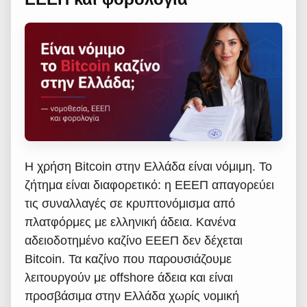
Η χρήση Bitcoin στην Ελλάδα είναι νόμιμη. Το
ζήτημα είναι διαφορετικό: η ΕΕΕΠ απαγορεύει
τις συναλλαγές σε κρυπτονόμισμα από
πλατφόρμες με ελληνική άδεια. Κανένα
αδειοδοτημένο καζίνο ΕΕΕΠ δεν δέχεται
Bitcoin. Τα καζίνο που παρουσιάζουμε
λειτουργούν με offshore άδεια και είναι
προσβάσιμα στην Ελλάδα χωρίς νομική