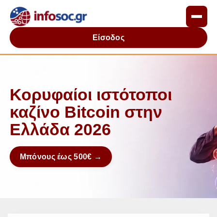
Είσοδος
Κορυφαίοι ιστότοποι
καζίνο Bitcoin στην
Ελλάδα 2026
Μπόνους έως 500€ →