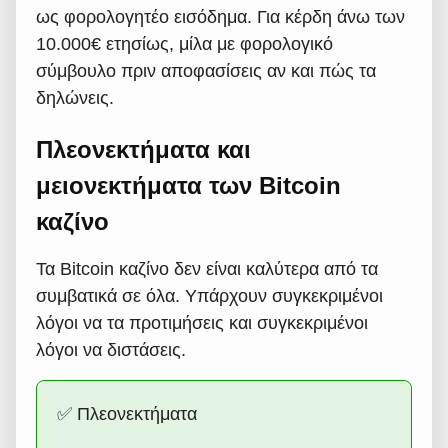
ως φορολογητέο εισόδημα. Για κέρδη άνω των
10.000€ ετησίως, μίλα με φορολογικό
σύμβουλο πριν αποφασίσεις αν και πώς τα
δηλώνεις.
Πλεονεκτήματα και
μειονεκτήματα των Bitcoin
καζίνο
Τα Bitcoin καζίνο δεν είναι καλύτερα από τα
συμβατικά σε όλα. Υπάρχουν συγκεκριμένοι
λόγοι να τα προτιμήσεις και συγκεκριμένοι
λόγοι να διστάσεις.
✅ Πλεονεκτήματα