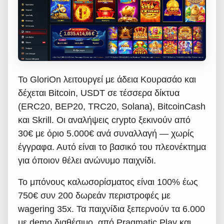
Το GloriOn λειτουργεί με άδεια Κουρασάο και
δέχεται Bitcoin, USDT σε τέσσερα δίκτυα
(ERC20, BEP20, TRC20, Solana), BitcoinCash
και Skrill. Οι αναλήψεις crypto ξεκινούν από
30€ με όριο 5.000€ ανά συναλλαγή — χωρίς
έγγραφα. Αυτό είναι το βασικό του πλεονέκτημα
για όποιον θέλει ανώνυμο παιχνίδι.
Το μπόνους καλωσορίσματος είναι 100% έως
750€ συν 200 δωρεάν περιστροφές με
wagering 35x. Τα παιχνίδια ξεπερνούν τα 6.000
με demo διαθέσιμο, από Pragmatic Play και