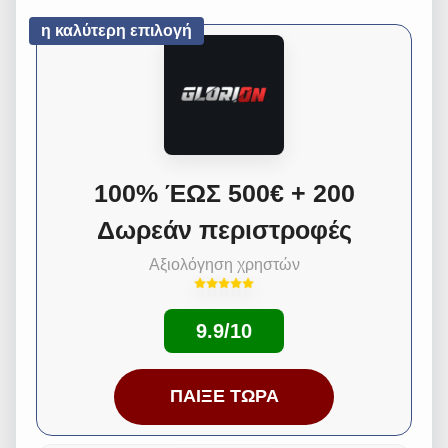
η καλύτερη επιλογή
100% ΈΩΣ 500€ + 200
Δωρεάν περιστροφές
Αξιολόγηση χρηστών
9.9/10
ΠΑΊΞΕ ΤΏΡΑ