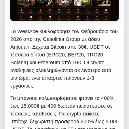
Το WestAce κυκλοφόρησε τον Φεβρουάριο του
2026 από την Casolinia Group με άδεια
Anjouan. Δέχεται Bitcoin από 30€, USDT σε
τέσσερα δίκτυα (ERC20, BEP20, TRC20,
Solana) και Ethereum από 10€. Οι crypto
αναλήψεις ολοκληρώνονται σε λιγότερο από
μία ώρα, ενώ οι κάρτες παίρνουν 1-3
εργάσιμες.
Το μπόνους καλωσορίσματος φτάνει τα 400%
έως 15.000€ με 400 δωρεάν περιστροφές σε
τέσσερις καταθέσεις. Για crypto παίκτες
υπάρχει ξεχωριστή προσφορά 200% έως 3.000