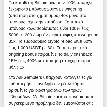
Για κατάθεση Bitcoin άνω των 100€ υπάρχει
ξεχωριστό μπόνους 200% με wagering
(απαίτηση στοιχηματισμού) 40x μόνο στο
μπόνους, όχι στην κατάθεση. Το τυπικό
μπόνους καλωσορίσματος είναι 100% έως
500€ με 200 δωρεάν περιστροφές και wagering
35x. Το εβδομαδιαίο crypto reload δίνει 60%
έως 1.000 USDT με 30x. Το πιο πρακτικό
ongoing bonus παραμένει το daily cashback
15% έως 400€ με απαίτηση στοιχηματισμού
μόλις 1x.
Στο AskGamblers υπάρχουν καταγγελίες για
καθυστερήσεις αναλήψεων μέσω κάρτας,
ορισμένες για διάστημα άνω των τριών
εβδομάδων. Με Bitcoin και κρυπτονόμισμα το
συγκεκριμένο πρόβλημα δεν εμφανίζεται στις