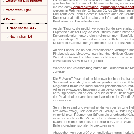
Zeitschrift Das Infosoc
griechischen Kultur wie z.B. Museumsstücke, audiovisu
die von dem
Sondersekretariat „Informationsgesellschaf
Veranstaltungen
werden im Rahmen der Einladung 65. Als Ziel hat man si
Kulturguts des Landes gestellt, sondern auch die Veröf
Kulturmaterials, die Weitergabe von Informationen an die
Presse
Produkten und Dienstleistungen.
Nachrichten O.P.
An der Tagung, die neulich von dem Sondersekretariat „
Ergebnisse dieser Projekte vorzustellen, haben mehr als
Kultusministerium unterstehen, teilgenommen. Ebenfalls a
Nachrichten I.G.
gemeinnütziger Vereine und wissenschaftlicher Forschu
Dokumentenarchive der griechischen Kultur besitzen un
An den Panels und an den verschiedenen Vorträgen hab
Pinakothek aus Metsowo/ Ioannina, des Heiligen Kloster
Welt, des Goulandris- Museums für Naturgeschichte u.a.
entwickeltes Know-how vorgestellt.
Während der Veranstaltung hatten die Teilnehmer die Mög
zu testen.
Die E. Averoff Pinakothek in Metsowo bei Ioannina hat z
Sondersekretariats „Informationsgesellschaft“ ihre Bilder
Möglichkeit Bilder von bedeutenden griechischen Künstler
Adresse www.averoffmuseum.gr zu bewundern. Im Rah
herausgegeben und an den Schulen verteilt. Diese digita
der Pinakothekensammlung und verfolgen das Ziel die Sc
einzuweihen.
Sehr interessant und wertvoll ist die von der Stiftung He
http://www.fhw.gr). Mit den Virtual- Reality- Ausstellun
eingerichteten Räumen der Stiftung die griechische Kult
aktiv und auf lebhafter Weise näher zu kommen. Zusätz
Raum erforschen und die Architektur der Antiken Städte
Brillen, dreidimensionalen Projektoren usw.
Abgesehen von den größeren und bekannteren Institutio