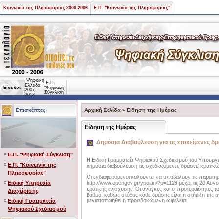
Κοινωνία της Πληροφορίας 2000-2006
Ε.Π. "Κοινωνία της Πληροφορίας"
Ψηφιακή
Ε.Π.
Ελλάδα
Είσοδος
"Ψηφιακή
2007-
Σύγκλιση"
2013
Επισκέπτες
Αρχική Σελίδα
>
Είδηση της Ημέρας
Είδηση της Ημέρας
Δημόσια Διαβούλευση για τις επικείμενες δρά
Ε.Π. "Ψηφιακή Σύγκλιση"
Η Ειδική Γραμματεία Ψηφιακού Σχεδιασμού του Υπουργείο
Ε.Π. "Κοινωνία της
δημόσια διαβούλευση τις σχεδιαζόμενες δράσεις κρατικών
Πληροφορίας"
Οι ενδιαφερόμενοι καλούνται να υποβάλουν τις παρατηρή
Ειδική Υπηρεσία
http://www.opengov.gr/ypoian/?p=1128 μέχρι τις 20 Αυγ
κρατικής ενίσχυσης. Οι ανάγκες και οι προτεραιότητες 
Διαχείρισης
βαθμό, καθώς στόχος κάθε δράσης είναι η στήριξη της
μεγιστοποιηθεί η προσδοκώμενη ωφέλεια.
Ειδική Γραμματεία
Ψηφιακού Σχεδιασμού