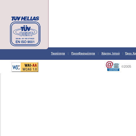
Ταυτότητα
:
Προσβασιμότητα
:
Χάρτης Ιστού
:
Όροι Χ
©2005