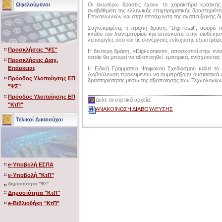
Οι ανωτέρω δράσεις έχουν το χαρακτήρα κρατικής 
Ωφελούμενοι
αναβάθμιση της ελληνικής επιχειρηματικής δραστηριό
Επικοινωνιών και στην επιτάχυνση της αναπτυξιακής δ
Συγκεκριμένα, η πρώτη δράση, “Digi-retail”, αφορά
κλάδο του λιανεμπορίου και αποσκοπεί στην υιοθέτη
λειτουργίες όσο και τις συνέργειες ενίσχυσης εξωστρέφ
Προσκλήσεις "ΨΣ"
Η δεύτερη δράση, «Digi-content», αποσκοπεί στην ενί
οποίο θα μπορεί να αξιοποιηθεί εμπορικά, ενισχύοντα
Προσκλήσεις Διαχ.
Επάρκειας
Η Ειδική Γραμματεία Ψηφιακού Σχεδιασμού καλεί τ
Διαβούλευση προκειμένου να συμπράξουν ουσιαστικά σ
Πρόοδος Υλοποίησης ΕΠ
δραστηριότητας μέσω της αξιοποίησης των Τεχνολογιώ
"ΨΣ"
Πρόοδος Υλοποίησης ΕΠ
Δείτε τα σχετικά αρχεία:
"ΚτΠ"
ΑΝΑΚΟΙΝΩΣΗ ΔΙΑΒΟΥΛΕΥΣΗΣ
Τελικοί Δικαιούχοι
e-Υποβολή ΕΣΠΑ
e-Υποβολή "ΚτΠ"
Δημοσιότητα "ΨΣ"
Δημοσιότητα "ΚτΠ"
e-Βιβλιοθήκη "ΚτΠ"