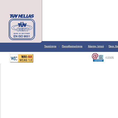
Ταυτότητα
:
Προσβασιμότητα
:
Χάρτης Ιστού
:
Όροι Χ
©2005