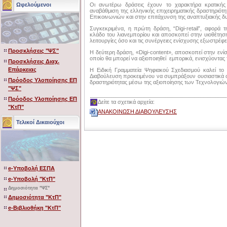
Οι ανωτέρω δράσεις έχουν το χαρακτήρα κρατικής 
Ωφελούμενοι
αναβάθμιση της ελληνικής επιχειρηματικής δραστηριό
Επικοινωνιών και στην επιτάχυνση της αναπτυξιακής δ
Συγκεκριμένα, η πρώτη δράση, “Digi-retail”, αφορά
κλάδο του λιανεμπορίου και αποσκοπεί στην υιοθέτη
λειτουργίες όσο και τις συνέργειες ενίσχυσης εξωστρέφ
Προσκλήσεις "ΨΣ"
Η δεύτερη δράση, «Digi-content», αποσκοπεί στην ενί
οποίο θα μπορεί να αξιοποιηθεί εμπορικά, ενισχύοντα
Προσκλήσεις Διαχ.
Επάρκειας
Η Ειδική Γραμματεία Ψηφιακού Σχεδιασμού καλεί τ
Διαβούλευση προκειμένου να συμπράξουν ουσιαστικά σ
Πρόοδος Υλοποίησης ΕΠ
δραστηριότητας μέσω της αξιοποίησης των Τεχνολογιώ
"ΨΣ"
Πρόοδος Υλοποίησης ΕΠ
Δείτε τα σχετικά αρχεία:
"ΚτΠ"
ΑΝΑΚΟΙΝΩΣΗ ΔΙΑΒΟΥΛΕΥΣΗΣ
Τελικοί Δικαιούχοι
e-Υποβολή ΕΣΠΑ
e-Υποβολή "ΚτΠ"
Δημοσιότητα "ΨΣ"
Δημοσιότητα "ΚτΠ"
e-Βιβλιοθήκη "ΚτΠ"