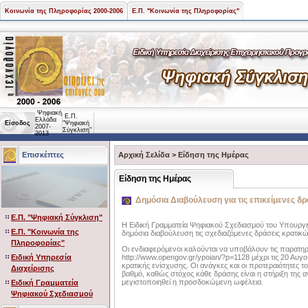
Κοινωνία της Πληροφορίας 2000-2006
Ε.Π. "Κοινωνία της Πληροφορίας"
Ψηφιακή
Ε.Π.
Ελλάδα
Είσοδος
"Ψηφιακή
2007-
Σύγκλιση"
2013
Επισκέπτες
Αρχική Σελίδα
>
Είδηση της Ημέρας
Είδηση της Ημέρας
Δημόσια Διαβούλευση για τις επικείμενες δρά
Ε.Π. "Ψηφιακή Σύγκλιση"
Η Ειδική Γραμματεία Ψηφιακού Σχεδιασμού του Υπουργείο
Ε.Π. "Κοινωνία της
δημόσια διαβούλευση τις σχεδιαζόμενες δράσεις κρατικών
Πληροφορίας"
Οι ενδιαφερόμενοι καλούνται να υποβάλουν τις παρατηρή
Ειδική Υπηρεσία
http://www.opengov.gr/ypoian/?p=1128 μέχρι τις 20 Αυγ
κρατικής ενίσχυσης. Οι ανάγκες και οι προτεραιότητες 
Διαχείρισης
βαθμό, καθώς στόχος κάθε δράσης είναι η στήριξη της
μεγιστοποιηθεί η προσδοκώμενη ωφέλεια.
Ειδική Γραμματεία
Ψηφιακού Σχεδιασμού