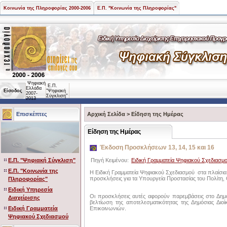
Κοινωνία της Πληροφορίας 2000-2006
Ε.Π. "Κοινωνία της Πληροφορίας"
Ψηφιακή
Ε.Π.
Ελλάδα
Είσοδος
"Ψηφιακή
2007-
Σύγκλιση"
2013
Επισκέπτες
Αρχική Σελίδα
>
Είδηση της Ημέρας
Είδηση της Ημέρας
Έκδοση Προσκλήσεων 13, 14, 15 και 16
Ε.Π. "Ψηφιακή Σύγκλιση"
Πηγή Κειμένου:
Ειδική Γραμματεία Ψηφιακού Σχεδιασμ
Ε.Π. "Κοινωνία της
Η Ειδική Γραμματεία Ψηφιακού Σχεδιασμού στα πλαίσια
προσκλήσεις για τα Υπουργεία Προστασίας του Πολίτη, 
Πληροφορίας"
Ειδική Υπηρεσία
Οι προσκλήσεις αυτές αφορούν παρεμβάσεις στο Δημόσ
Διαχείρισης
βελτίωση της αποτελεσματικότητας της Δημόσιας Δι
Ειδική Γραμματεία
Επικοινωνιών.
Ψηφιακού Σχεδιασμού