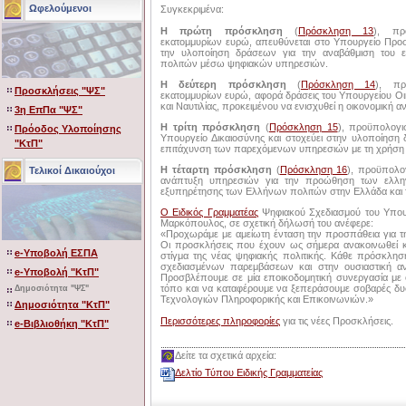
Ωφελούμενοι
Συγκεκριμένα:
Η πρώτη πρόσκληση
(
Πρόσκληση 13
), πρ
εκατομμυρίων ευρώ, απευθύνεται στο Υπουργείο Προσ
την υλοποίηση δράσεων για την αναβάθμιση του 
πολιτών μέσω ψηφιακών υπηρεσιών.
Η δεύτερη πρόσκληση
(
Πρόσκληση 14
), πρ
Προσκλήσεις "ΨΣ"
εκατομμυρίων ευρώ, αφορά δράσεις του Υπουργείου Οικ
και Ναυτιλίας, προκειμένου να ενισχυθεί η οικονομική 
3η ΕπΠα "ΨΣ"
Η τρίτη πρόσκληση
(
Πρόσκληση 15
), προϋπολογι
Πρόοδος Υλοποίησης
Υπουργείο Δικαιοσύνης και στοχεύει στην υλοποίηση 
"ΚτΠ"
επιτάχυνση των παρεχόμενων υπηρεσιών με τη χρήση
Η τέταρτη πρόσκληση
(
Πρόσκληση 16
), προϋπολο
Τελικοί Δικαιούχοι
ανάπτυξη υπηρεσιών για την προώθηση των ελλην
εξυπηρέτησης των Ελλήνων πολιτών στην Ελλάδα και τ
Ο Ειδικός Γραμματέας
Ψηφιακού Σχεδιασμού του Υπουργ
Μαρκόπουλος, σε σχετική δήλωσή του ανέφερε:
«Προχωράμε με αμείωτη ένταση την προσπάθεια για τη
Οι προσκλήσεις που έχουν ως σήμερα ανακοινωθεί κ
e-Υποβολή ΕΣΠΑ
στίγμα της νέας ψηφιακής πολιτικής. Κάθε πρόσκλη
σχεδιασμένων παρεμβάσεων και στην ουσιαστική 
e-Υποβολή "ΚτΠ"
Προσβλέπουμε σε μία εποικοδομητική συνεργασία με 
τόπο και να καταφέρουμε να ξεπεράσουμε σοβαρές δυσ
Δημοσιότητα "ΨΣ"
Τεχνολογιών Πληροφορικής και Επικοινωνιών.»
Δημοσιότητα "ΚτΠ"
Περισσότερες πληροφορίες
για τις νέες Προσκλήσεις.
e-Βιβλιοθήκη "ΚτΠ"
Δείτε τα σχετικά αρχεία:
Δελτίο Τύπου Ειδικής Γραμματείας