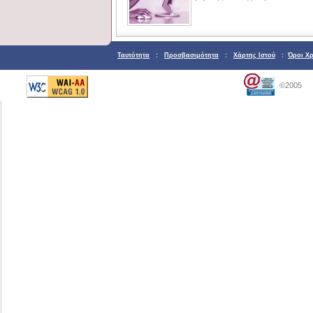
Ταυτότητα
:
Προσβασιμότητα
:
Χάρτης Ιστού
:
Όροι Χ
©2005