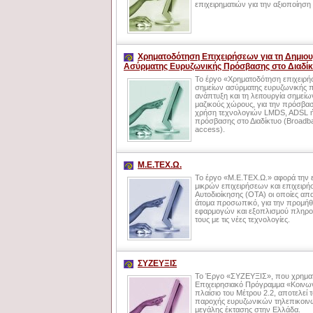
επιχειρηματιών για την αξιοποίησ
Χρηματοδότηση Επιχειρήσεων για τη Δημιου
Ασύρματης Ευρυζωνικής Πρόσβασης στο Διαδίκτ
Το έργο «Χρηματοδότηση επιχειρήσ
σημείων ασύρματης ευρυζωνικής 
ανάπτυξη και τη λειτουργία σημείω
μαζικούς χώρους, για την πρόσβαση
χρήση τεχνολογιών LMDS, ADSL ή
πρόσβασης στο Διαδίκτυο (Broadban
access).
Μ.Ε.ΤΕΧ.Ω.
Το έργο «Μ.Ε.ΤΕΧ.Ω.» αφορά την
μικρών επιχειρήσεων και επιχει
Αυτοδιοίκησης (ΟΤΑ) οι οποίες α
άτομα προσωπικό, για την προμήθ
εφαρμογών και εξοπλισμού πληροφ
τους με τις νέες τεχνολογίες.
ΣΥΖΕΥΞΙΣ
Το Έργο «ΣΥΖΕΥΞΙΣ», που χρηματο
Επιχειρησιακό Πρόγραμμα «Κοινων
πλαίσιο του Μέτρου 2.2, αποτελεί 
παροχής ευρυζωνικών τηλεπικοι
μεγάλης έκτασης στην Ελλάδα.