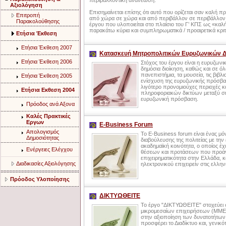
περιβαλλοντική ανανέωση.
Αξιολόγηση
Επισημαίνεται επίσης ότι αυτό που ορίζεται σαν καλή πρ
Επιτροπή
από χώρα σε χώρα και από περιβάλλον σε περιβάλλον.
Παρακολούθησης
έργου που υλοποιείται στο πλαίσιο του Γ’ ΚΠΣ ως «καλ
παρακάτω κύρια και συμπληρωματικά / προαιρετικά κριτ
Ετήσια Έκθεση
Ετήσια Έκθεση 2007
Κατασκευή Μητροπολιτικών Ευρυζωνικών 
Ετήσια Έκθεση 2006
Στόχος του έργου είναι η ευρυζων
δημόσια διοίκηση, καθώς και σε όλα
πανεπιστήμια, τα μουσεία, τις βιβλι
Ετήσια Έκθεση 2005
ενίσχυση της ευρυζωνικής πρόσβα
λιγότερο προνομιούχες περιοχές κ
Ετήσια Εκθεση 2004
πληροφοριακών δικτύων μεταξύ ση
ευρυζωνική πρόσβαση.
Πρόοδος ανά Αξονα
Καλές Πρακτικές
Εργων
E-Βusiness Forum
Απολογισμός
Το E-Business forum είναι ένας μό
Δημοσιότητας
διαβούλευσης της πολιτείας με την 
ακαδημαϊκή κοινότητα, ο οποίος έχ
Ενέργειες Ελέγχου
θέσεων και προτάσεων που προάγ
επιχειρηματικότητα στην Ελλάδα, κ
Διαδικασίες Αξιολόγησης
ηλεκτρονικού επιχειρείν στις ελληνι
Πρόοδος Υλοποίησης
ΔΙΚΤΥΩΘΕΙΤΕ
Το έργο "ΔΙΚΤΥΩΘΕΙΤΕ" στοχεύει 
μικρομεσαίων επιχειρήσεων (ΜΜΕ)
στην αξιοποίηση των δυνατοτήτων
προσφέρει το Διαδίκτυο και, γενικ