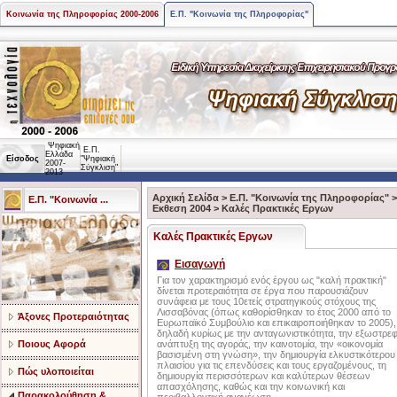
Κοινωνία της Πληροφορίας 2000-2006
Ε.Π. "Κοινωνία της Πληροφορίας"
Ψηφιακή
Ε.Π.
Ελλάδα
Είσοδος
"Ψηφιακή
2007-
Σύγκλιση"
2013
Αρχική Σελίδα
>
Ε.Π. "Κοινωνία της Πληροφορίας"
Ε.Π. "Κοινωνία ...
Εκθεση 2004
>
Καλές Πρακτικές Εργων
Καλές Πρακτικές Εργων
Εισαγωγή
Για τον χαρακτηρισμό ενός έργου ως "καλή πρακτική"
δίνεται προτεραιότητα σε έργα που παρουσιάζουν
συνάφεια με τους 10ετείς στρατηγικούς στόχους της
Λισσαβόνας (όπως καθορίσθηκαν το έτος 2000 από το
Άξονες Προτεραιότητας
Ευρωπαϊκό Συμβούλιο και επικαιροποιήθηκαν το 2005),
δηλαδή κυρίως με την ανταγωνιστικότητα, την εξωστρε
Ποιους Αφορά
ανάπτυξη της αγοράς, την καινοτομία, την «οικονομία
βασισμένη στη γνώση», την δημιουργία ελκυστικότερου
πλαισίου για τις επενδύσεις και τους εργαζομένους, τη
Πώς υλοποιείται
δημιουργία περισσότερων και καλύτερων θέσεων
απασχόλησης, καθώς και την κοινωνική και
Παρακολούθηση &