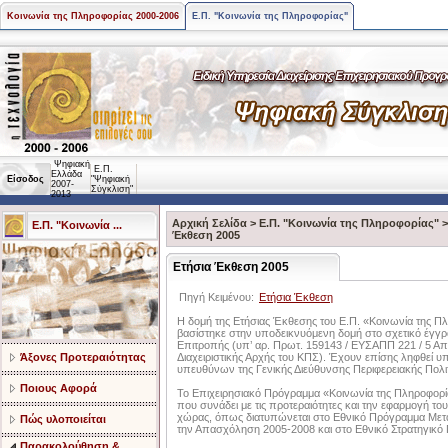
Κοινωνία της Πληροφορίας 2000-2006
Ε.Π. "Κοινωνία της Πληροφορίας"
Ψηφιακή
Ε.Π.
Ελλάδα
Είσοδος
"Ψηφιακή
2007-
Σύγκλιση"
2013
Αρχική Σελίδα
>
Ε.Π. "Κοινωνία της Πληροφορίας"
Ε.Π. "Κοινωνία ...
Έκθεση 2005
Ετήσια Έκθεση 2005
Πηγή Κειμένου:
Ετήσια Έκθεση
Η δομή της Ετήσιας Έκθεσης του Ε.Π. «Κοινωνία της Πλ
βασίστηκε στην υποδεικνυόμενη δομή στο σχετικό έγγ
Επιτροπής (υπ’ αρ. Πρωτ. 159143 / ΕΥΣΑΠΠ 221 / 5 Απ
Άξονες Προτεραιότητας
Διαχειριστικής Αρχής του ΚΠΣ). Έχουν επίσης ληφθεί υπ
υπευθύνων της Γενικής Διεύθυνσης Περιφερειακής Πολι
Ποιους Αφορά
Το Επιχειρησιακό Πρόγραμμα «Κοινωνία της Πληροφορία
που συνάδει με τις προτεραιότητες και την εφαρμογή το
χώρας, όπως διατυπώνεται στο Εθνικό Πρόγραμμα Μετα
Πώς υλοποιείται
την Απασχόληση 2005-2008 και στο Εθνικό Στρατηγικό
Παρακολούθηση &