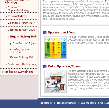
Στο παραπάνω πλαίσιο, η πρόοδος υλοποίησης του Ε.Π.
Αξιολόγηση
κοινωνικοοικονομικές εξελίξεις και τις μεταβολές των 
πολιτικών, ώστε να συμβάλλει στη διατήρηση και την μ
Επιτροπή
παράμετροι, όπως το πλαίσιο για την ενίσχυση της ευρ
Παρακολούθησης
τεχνολογιών το 2005, δεν επιφέρουν ουσιαστική μεταβ
μόνον σε μικρής έκτασης αναγκαίες σχεδιαστικές διο
Ετήσια Έκθεση
του Προγράμματος το 2005.
Ετήσια Έκθεση 2007
Ετήσια Έκθεση 2006
Πρόοδος ανά Αξονα
Ετήσια Έκθεση 2005
Το Ε.Π. «Κοινωνία της Πληροφορίας
αναλύονται σε είκοσι πέντε (25) 
2.847.499.150 €, ενώ η δημόσια δ
Πρόοδος ανά Άξονα
Καλές Πρακτικές
Έργων
Ετήσια Εκθεση 2004
Διαδικασίες Αξιολόγησης
Καλές Πρακτικές Έργων
Για τον χαρακτηρισμό ενός έργου ω
Πρόοδος Υλοποίησης
παρουσιάζουν συνάφεια με τους 10
καθορίσθηκαν το έτος 2000 από το
δηλαδή κυρίως με την ανταγωνιστι
την «οικονομία βασισμένη στη γνώσ
επενδύσεις και τους εργαζομένους
απασχόλησης, καθώς και την κοιν
Ταυτότητα
:
Προσβασιμότητα
:
Χάρτης Ιστού
:
Όροι Χ