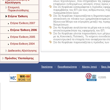
νέων τεχνολογιών, που επηρεάζουν της εφαρμ
Αξιολόγηση
επιφέρουν ενδεχομένως αλλαγές στους όρους ε
Στο 2ο Κεφάλαιο καταγράφεται η πρόοδος εφαρμ
Επιτροπή
παρεμβάσεις του ΕΠ για τους ανθρώπινους πόρο
Παρακολούθησης
πραγματικότητα έργα.
Στο 3ο Κεφάλαιο παρουσιάζεται η δημοσιονομικ
Ετήσια Έκθεση
απεικόνιση σε πίνακα των χρηματοοικονομικών
Άξονα και Μέτρο και σύγκριση μεταξύ της πραγ
Ετήσια Έκθεση 2007
δεσμεύσεων.
Στο 4ο Κεφάλαιο αναλύονται τα μέτρα και οι ενέ
Ετήσια Έκθεση 2006
αποτελεσματικότητα της εφαρμογής του ΕΠ.
Στο 5ο Κεφάλαιο γίνεται παρουσίαση των μέτρ
με τις Κοινοτικές Πολιτικές. Το κείμενο συνοδε
Ετήσια Έκθεση 2005
συγκεντρωτικά τα στοιχεία που αναφέρονται στ
Στο 6ο Κεφάλαιο παρουσιάζεται η πρόοδος των
Ετήσια Εκθεση 2004
Διαδικασίες Αξιολόγησης
Πρόοδος Υλοποίησης
Ταυτότητα
:
Προσβασιμότητα
:
Χάρτης Ιστού
:
Όροι Χ
©2005