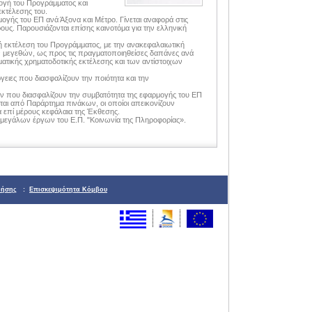
ογή του Προγράμματος και
κτέλεσης του.
ογής του ΕΠ ανά Άξονα και Μέτρο. Γίνεται αναφορά στις
υς. Παρουσιάζονται επίσης καινοτόμα για την ελληνική
ή εκτέλεση του Προγράμματος, με την ανακεφαλαιωτική
 μεγεθών, ως προς τις πραγματοποιηθείσες δαπάνες ανά
ματικής χρηματοδοτικής εκτέλεσης και των αντίστοιχων
ργειες που διασφαλίζουν την ποιότητα και την
ων που διασφαλίζουν την συμβατότητα της εφαρμογής του ΕΠ
ύεται από Παράρτημα πινάκων, οι οποίοι απεικονίζουν
α επί μέρους κεφάλαια της Έκθεσης.
 μεγάλων έργων του Ε.Π. "Κοινωνία της Πληροφορίας».
ρήσης
:
Επισκεψιμότητα Κόμβου