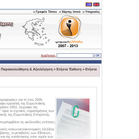
Γραφείο Τύπου
Χάρτης Ιστού
Υπηρεσίες
Αναζήτηση:
>
Παρακολούθηση & Αξιολόγηση
>
Ετήσια Έκθεση
>
Ετήσια
ηροφορίας» για το έτος 2006
ραφο εργασίας της Ευρωπαϊκής
ριλίου 2002, έγγραφο της
’ όψιν οι σχετικές παρατηρήσεις των
τικής της Ευρωπαϊκής Επιτροπής.
εριλαμβάνει τις ακόλουθες ενότητες:
ικές κοινωνικοοικονομικές εξελίξεις
βασης, οι μεταβολές των Εθνικών,
και της κατάστασης στον τομέα των