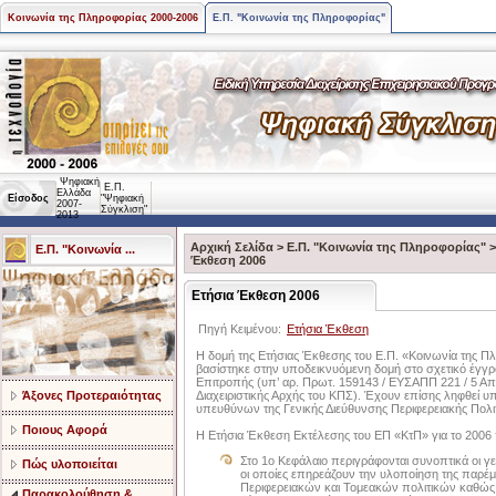
Κοινωνία της Πληροφορίας 2000-2006
Ε.Π. "Κοινωνία της Πληροφορίας"
Ψηφιακή
Ε.Π.
Ελλάδα
Είσοδος
"Ψηφιακή
2007-
Σύγκλιση"
2013
Αρχική Σελίδα
>
Ε.Π. "Κοινωνία της Πληροφορίας"
Ε.Π. "Κοινωνία ...
Έκθεση 2006
Ετήσια Έκθεση 2006
Πηγή Κειμένου:
Ετήσια Έκθεση
Η δομή της Ετήσιας Έκθεσης του Ε.Π. «Κοινωνία της Πλ
βασίστηκε στην υποδεικνυόμενη δομή στο σχετικό έγγ
Επιτροπής (υπ’ αρ. Πρωτ. 159143 / ΕΥΣΑΠΠ 221 / 5 Απ
Άξονες Προτεραιότητας
Διαχειριστικής Αρχής του ΚΠΣ). Έχουν επίσης ληφθεί υπ
υπευθύνων της Γενικής Διεύθυνσης Περιφερειακής Πολι
Ποιους Αφορά
Η Ετήσια Έκθεση Εκτέλεσης του ΕΠ «ΚτΠ» για το 2006 π
Στο 1ο Κεφάλαιο περιγράφονται συνοπτικά οι γεν
Πώς υλοποιείται
οι οποίες επηρεάζουν την υλοποίηση της παρέμ
Περιφερειακών και Τομεακών πολιτικών καθώς 
Παρακολούθηση &