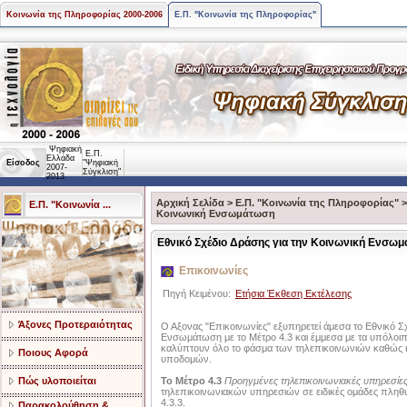
Κοινωνία της Πληροφορίας 2000-2006
Ε.Π. "Κοινωνία της Πληροφορίας"
Ψηφιακή
Ε.Π.
Ελλάδα
Είσοδος
"Ψηφιακή
2007-
Σύγκλιση"
2013
Αρχική Σελίδα
>
Ε.Π. "Κοινωνία της Πληροφορίας"
Ε.Π. "Κοινωνία ...
Κοινωνική Ενσωμάτωση
Εθνικό Σχέδιο Δράσης για την Κοινωνική Ενσω
Επικοινωνίες
Πηγή Κειμένου:
Ετήσια Έκθεση Εκτέλεσης
Άξονες Προτεραιότητας
Ο Αξονας "Επικοινωνίες" εξυπηρετεί άμεσα το Εθνικό Σ
Ενσωμάτωση με το Μέτρο 4.3 και έμμεσα με τα υπόλοι
καλύπτουν όλο το φάσμα των τηλεπικοινωνιών καθώς 
Ποιους Αφορά
υποδομών.
Πώς υλοποιείται
Το Μέτρο 4.3
Προηγμένες τηλεπικοινωνιακές υπηρεσίες 
τηλεπικοινωνιακών υπηρεσιών σε ειδικές ομάδες πλη
4.3.3.
Παρακολούθηση &