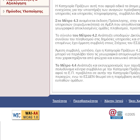
Αξιολόγηση
Η Κατηγορία Πράξεων αυτή που αφορά ειδικά τα άτομα 
ενισχύσεις για την υποστήριξη των αναγκών πρόσβαση
Πρόοδος Υλοποίησης
υπηρεσίες και υπηρεσίες πληροφόρησης, συμβάλλει ιδια
Στο Μέτρο 4.3
αναμένεται έκδοση Πρόσκλησης, στην κ
υπηρεσιών (ευρυζωνικότητα) σε ΑμΕΑ που απευθύνεται σ
γεωγραφικά αποκλεισμένες ομάδες πληθυσμού, προϋπ
Το σύνολο
του Μέτρου 4.2
Ανάπτυξη υποδομών Δικτύ
συνόλου του πληθυσμού στις δημόσιες υπηρεσίες και στ
επομένως έχει έμμεση συμβολή στους Στόχους του ΕΣ
Άμεση συμβολή, ωστόσο, έχει η Κατηγορία Πράξεων 4.2.
μπορεί να περιλάβει τόσο τις γεωγραφικά απομονωμένες 
που χαρακτηρίζονται από φτώχεια και κοινωνικό αποκλε
Το Μέτρο 4.4
Ανάπτυξη και εκσυγχρονισμός των ταχυ
πολυδύναμα κέντρα
συμβάλλει με την Κατηγορία Πράξεω
αφού το Ε.Π. προβλέπει σε αυτήν την Κατηγορία Πρά
περιοχών, ενω το ΕΣΔΕΝ θεωρεί οτι η παρέμβαση αυτή
ευπαθών ομάδων.
Ταυτότητα
:
Προσβασιμότητα
:
Χάρτης Ιστού
:
Όροι Χ
©2005