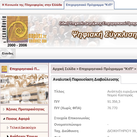
Η Κοινωνία της Πληροφορίας στην Ελλάδα
Επιχειρησιακό Πρόγραμμα "ΚτΠ"
Είσοδος
Επιχειρησιακό Π...
Αρχική Σελίδα
>
Επιχειρησιακό Πρόγραμμα "ΚτΠ"
>
Αναλυτική Παρουσίαση Διαβούλευσης
Τίτλος
Ανάπτυξη ευρυζωνι
Νομού Καστοριάς
Π/Υ
91.356,3
Π/Υ (Χωρίς ΦΠΑ)
76.770
Άξονες Προτεραιότητας
Στοιχεία Επικοινωνίας
Ποιους Αφορά
Ονοματεπώνυμο
-
Tελικοί Δικαιούχοι
Ταχ. Διεύθυνση
ΔΙΟΙΚΗΤΗΡΙΟΥ 39,
Ανάδοχοι Έργων