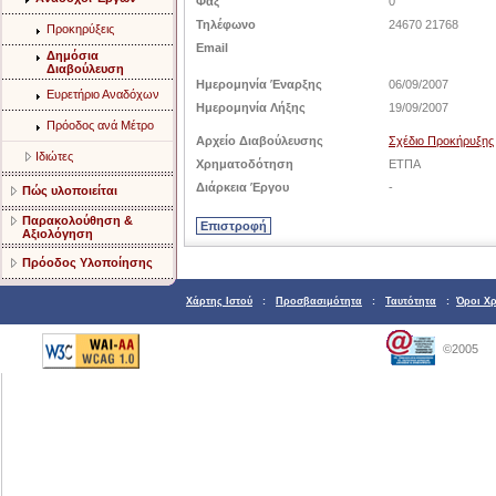
Φαξ
0
Τηλέφωνο
24670 21768
Προκηρύξεις
Email
Δημόσια
Διαβούλευση
Ημερομηνία Έναρξης
06/09/2007
Ευρετήριο Αναδόχων
Ημερομηνία Λήξης
19/09/2007
Πρόοδος ανά Μέτρο
Αρχείο Διαβούλευσης
Σχέδιο Προκήρυξης
Ιδιώτες
Χρηματοδότηση
ΕΤΠΑ
Διάρκεια Έργου
-
Πώς υλοποιείται
Παρακολούθηση &
Αξιολόγηση
Πρόοδος Υλοποίησης
Χάρτης Ιστού
:
Προσβασιμότητα
:
Ταυτότητα
:
Όροι Χ
©2005