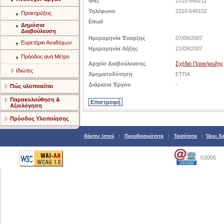
Φαξ
2310 648211
Τηλέφωνο
2310 648102
Προκηρύξεις
Email
Δημόσια
Διαβούλευση
Ημερομηνία Έναρξης
07/09/2007
Ευρετήριο Αναδόχων
Ημερομηνία Λήξης
21/09/2007
Πρόοδος ανά Μέτρο
Αρχείο Διαβούλευσης
Σχέδιο Προκήρυξης
Ιδιώτες
Χρηματοδότηση
ETΠΑ
Διάρκεια Έργου
-
Πώς υλοποιείται
Παρακολούθηση &
Αξιολόγηση
Πρόοδος Υλοποίησης
Χάρτης Ιστού
:
Προσβασιμότητα
:
Ταυτότητα
:
Όροι Χ
©2005