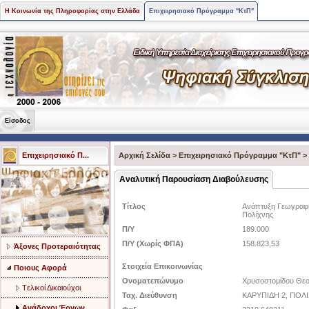
Η Κοινωνία της Πληροφορίας στην Ελλάδα
Επιχειρησιακό Πρόγραμμα "ΚτΠ"
Είσοδος
Επιχειρησιακό Π...
Αρχική Σελίδα
>
Επιχειρησιακό Πρόγραμμα "ΚτΠ"
>
Αναλυτική Παρουσίαση Διαβούλευσης
Τίτλος
Ανάπτυξη Γεωγραφι
Πολίχνης
Π/Υ
189.000
Π/Υ (Χωρίς ΦΠΑ)
158.823,53
Άξονες Προτεραιότητας
Στοιχεία Επικοινωνίας
Ποιους Αφορά
Ονοματεπώνυμο
Χρυσοστομίδου Θε
Tελικοί Δικαιούχοι
Ταχ. Διεύθυνση
ΚΑΡΥΠΙΔΗ 2, ΠΟΛΙ
Ανάδοχοι Έργων