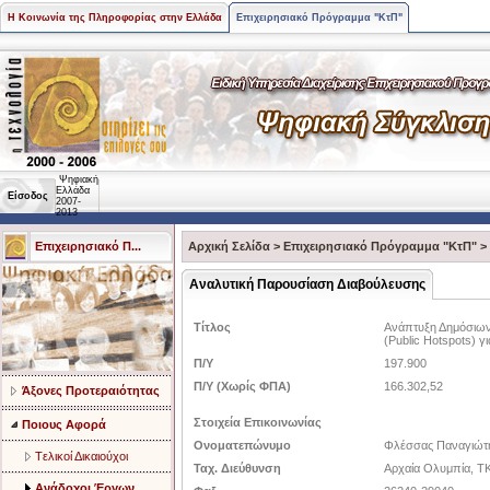
Η Κοινωνία της Πληροφορίας στην Ελλάδα
Επιχειρησιακό Πρόγραμμα "ΚτΠ"
Ψηφιακή
Ελλάδα
Είσοδος
2007-
2013
Επιχειρησιακό Π...
Αρχική Σελίδα
>
Επιχειρησιακό Πρόγραμμα "ΚτΠ"
>
Αναλυτική Παρουσίαση Διαβούλευσης
Τίτλος
Ανάπτυξη Δημόσιων
(Public Hotspots)
Π/Υ
197.900
Π/Υ (Χωρίς ΦΠΑ)
166.302,52
Άξονες Προτεραιότητας
Στοιχεία Επικοινωνίας
Ποιους Αφορά
Ονοματεπώνυμο
Φλέσσας Παναγιώτ
Tελικοί Δικαιούχοι
Ταχ. Διεύθυνση
Αρχαία Ολυμπία, ΤΚ
Ανάδοχοι Έργων