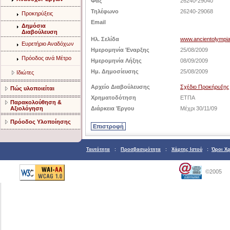
Φαξ
26240-29040
Τηλέφωνο
26240-29068
Προκηρύξεις
Email
Δημόσια
Διαβούλευση
Ηλ. Σελίδα
www.ancientolympia
Ευρετήριο Αναδόχων
Ημερομηνία Έναρξης
25/08/2009
Πρόοδος ανά Μέτρο
Ημερομηνία Λήξης
08/09/2009
Ημ. Δημοσίευσης
25/08/2009
Ιδιώτες
Αρχείο Διαβούλευσης
Σχέδιο Προκήρυξης
Πώς υλοποιείται
Χρηματοδότηση
ΕΤΠΑ
Παρακολούθηση &
Αξιολόγηση
Διάρκεια Έργου
Μέχρι 30/11/09
Πρόοδος Υλοποίησης
Ταυτότητα
:
Προσβασιμότητα
:
Χάρτης Ιστού
:
Όροι Χ
©2005