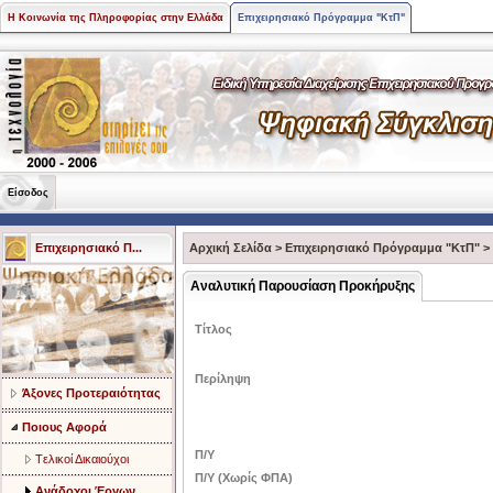
Η Κοινωνία της Πληροφορίας στην Ελλάδα
Επιχειρησιακό Πρόγραμμα "ΚτΠ"
Είσοδος
Επιχειρησιακό Π...
Αρχική Σελίδα
>
Επιχειρησιακό Πρόγραμμα "ΚτΠ"
>
Αναλυτική Παρουσίαση Προκήρυξης
Τίτλος
Περίληψη
Άξονες Προτεραιότητας
Ποιους Αφορά
Π/Υ
Tελικοί Δικαιούχοι
Π/Υ (Χωρίς ΦΠΑ)
Ανάδοχοι Έργων