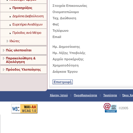
Στοιχεία Επικοινωνίας
Προκηρύξεις
Ονοματεπώνυμο
Δημόσια Διαβούλευση
Ταχ. Διεύθυνση
Ευρετήριο Αναδόχων
Φαξ
Τηλέφωνο
Πρόοδος ανά Μέτρο
Email
Ιδιώτες
Ημ. Δημοσίευσης
Πώς υλοποιείται
Ημ. Λήξης Υποβολής
Παρακολούθηση &
Αρχείο προκήρυξης
Αξιολόγηση
Χρηματοδότηση
Πρόοδος Υλοποίησης
Διάρκεια Έργου
Χάρτης Ιστού
:
Προσβασιμότητα
:
Ταυτότητα
:
Όροι Χ
©2005