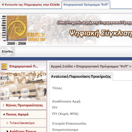
Η Κοινωνία της Πληροφορίας στην Ελλάδα
Επιχειρησιακό Πρόγραμμα "ΚτΠ"
Είσοδος
Επιχειρησιακό Π...
Αρχική Σελίδα
>
Επιχειρησιακό Πρόγραμμα "ΚτΠ"
>
Αναλυτική Παρουσίαση Προκήρυξης
Τίτλος
Αναθέτουσα Αρχή
Άξονες Προτεραιότητας
Π/Υ
Π/Υ (Χωρίς ΦΠΑ)
Ποιους Αφορά
Tελικοί Δικαιούχοι
Στοιχεία Επικοινωνίας
Ονοματεπώνυμο
Ανάδοχοι Έργων