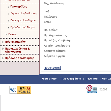
Ταχ. Διεύθυνση
Προκηρύξεις
Φαξ
Δημόσια Διαβούλευση
Τηλέφωνο
Ευρετήριο Αναδόχων
Email
Πρόοδος ανά Μέτρο
Ηλ. Σελίδα
Ιδιώτες
Ημ. Δημοσίευσης
Ημ. Λήξης Υποβολής
Πώς υλοποιείται
Αρχείο προκήρυξης
Παρακολούθηση &
Χρηματοδότηση
Αξιολόγηση
Διάρκεια Έργου
Πρόοδος Υλοποίησης
Χάρτης Ιστού
:
Προσβασιμότητα
:
Ταυτότητα
:
Όροι Χ
©2005