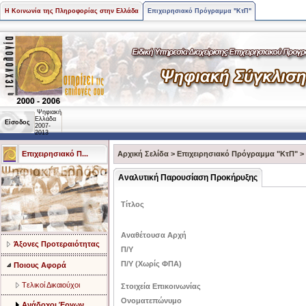
Η Κοινωνία της Πληροφορίας στην Ελλάδα
Επιχειρησιακό Πρόγραμμα "ΚτΠ"
Ψηφιακή
Ελλάδα
Είσοδος
2007-
2013
Επιχειρησιακό Π...
Αρχική Σελίδα
>
Επιχειρησιακό Πρόγραμμα "ΚτΠ"
>
Αναλυτική Παρουσίαση Προκήρυξης
Τίτλος
Αναθέτουσα Αρχή
Άξονες Προτεραιότητας
Π/Υ
Π/Υ (Χωρίς ΦΠΑ)
Ποιους Αφορά
Tελικοί Δικαιούχοι
Στοιχεία Επικοινωνίας
Ονοματεπώνυμο
Ανάδοχοι Έργων