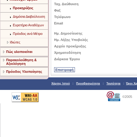
Ταχ. Διεύθυνση
Προκηρύξεις
Φαξ
Δημόσια Διαβούλευση
Τηλέφωνο
Email
Ευρετήριο Αναδόχων
Ημ. Δημοσίευσης
Πρόοδος ανά Μέτρο
Ημ. Λήξης Υποβολής
Ιδιώτες
Αρχείο προκήρυξης
Πώς υλοποιείται
Χρηματοδότηση
Διάρκεια Έργου
Παρακολούθηση &
Αξιολόγηση
Πρόοδος Υλοποίησης
Χάρτης Ιστού
:
Προσβασιμότητα
:
Ταυτότητα
:
Όροι Χ
©2005