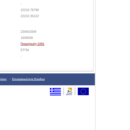
-
22210 76790
22210 36122
23/04/2009
16/06/09
Προκήρυξη:1091
ΕΤΠΑ
-
ρήσης
:
Επισκεψιμότητα Κόμβου