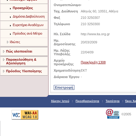
Ονοματεπώνυμο
-
Προκηρύξεις
Ταχ. Διεύθυνση
Αθηνάς 60, 10551, Αθήνα
Δημόσια Διαβούλευση
Φαξ
210 3250307
Τηλέφωνο
210 3250300
Ευρετήριο Αναδόχων
Πρόοδος ανά Μέτρο
Ηλ. Σελίδα
http://www.ita.org.gr
Ημ.
Ιδιώτες
20/03/2009
Δημοσίευσης
Ημ. Λήξης
Πώς υλοποιείται
22/04/09
Υποβολής
Παρακολούθηση &
Αρχείο
Προκήρυξη:1308
Αξιολόγηση
προκήρυξης
Χρηματοδότηση
ΕΚΤ
Πρόοδος Υλοποίησης
Διάρκεια Έργου
-
Χάρτης Ιστού
:
Προσβασιμότητα
:
Ταυτότητα
:
Όροι Χ
©2005