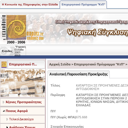
Η Κοινωνία της Πληροφορίας στην Ελλάδα
Επιχειρησιακό Πρόγραμμα "ΚτΠ"
Ψηφιακή
Ελλάδα
Είσοδος
2007-
2013
Επιχειρησιακό Π...
Αρχική Σελίδα
>
Επιχειρησιακό Πρόγραμμα "ΚτΠ"
>
Αναλυτική Παρουσίαση Προκήρυξης
Τίτλος
ΚΑΤΑΡΤΙΣΗ ΣΕ ΠΡΟΗΓΜΕΝΕΣ ΔΕΞ
ΑΥΤΟΔΙΟΙΚΗΣΗ
Περίληψη
ΚΑΤΑΡΤΙΣΗ ΣΕ ΠΡΟΗΓΜΕΝΕΣ ΔΕ
ΑΥΤΟΔΙΟΙΚΗΣΗ ΣΤΗΝ ΠΕΡΙΟΧΗ 2 :
ΚΡΗΤΗΣ, ΙΟΝΙΩΝ ΝΗΣΩΝ, ΔΥΤΙΚ
Άξονες Προτεραιότητας
ΕΛΛΑΔΑΣ
Ποιους Αφορά
Π/Υ
0
Π/Υ (Χωρίς ΦΠΑ)
675.668
Tελικοί Δικαιούχοι
Στοιχεία Επικοινωνίας
Ανάδοχοι Έργων