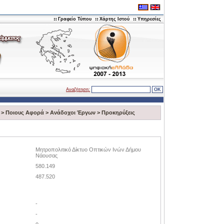
Γραφείο Τύπου
Χάρτης Ιστού
Υπηρεσίες
Αναζήτηση:
>
Ποιους Αφορά
>
Ανάδοχοι Έργων
>
Προκηρύξεις
Μητροπολιτικό Δίκτυο Οπτικών Ινών Δήμου
Νάουσας
580.149
487.520
-
-