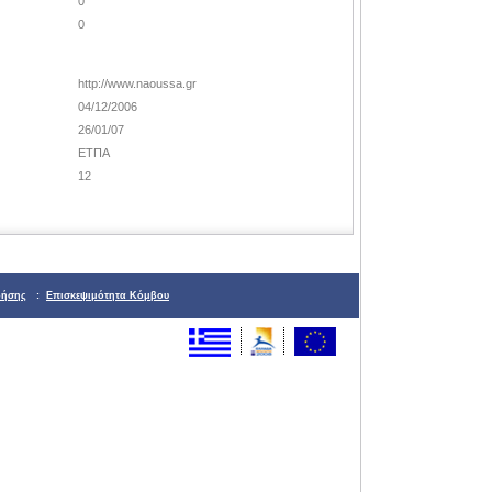
0
0
http://www.naoussa.gr
04/12/2006
26/01/07
ΕΤΠΑ
12
ρήσης
:
Επισκεψιμότητα Κόμβου