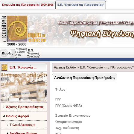
Κοινωνία της Πληροφορίας 2000-2006
Ε.Π. "Κοινωνία της Πληροφορίας"
Ψηφιακή
Ε.Π.
Ελλάδα
Είσοδος
"Ψηφιακή
2007-
Σύγκλιση"
2013
Ε.Π. "Κοινωνία ...
Αρχική Σελίδα
>
Ε.Π. "Κοινωνία της Πληροφορίας"
Αναλυτική Παρουσίαση Προκήρυξης
Τίτλος
Π/Υ
Π/Υ (Χωρίς ΦΠΑ)
Άξονες Προτεραιότητας
Στοιχεία Επικοινωνίας
Ποιους Αφορά
Ονοματεπώνυμο
Tελικοί Δικαιούχοι
Ταχ. Διεύθυνση
Ανάδοχοι Έργων