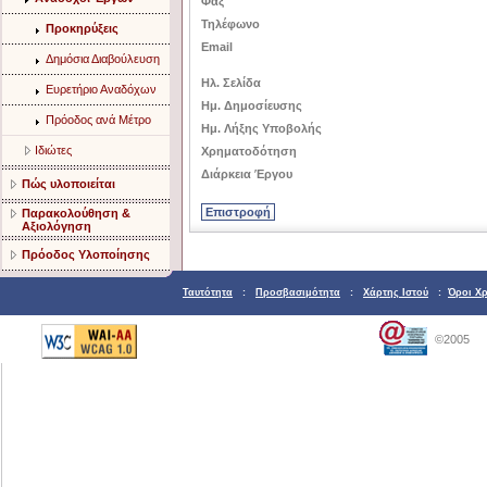
Φαξ
Τηλέφωνο
Προκηρύξεις
Email
Δημόσια Διαβούλευση
Ηλ. Σελίδα
Ευρετήριο Αναδόχων
Ημ. Δημοσίευσης
Πρόοδος ανά Μέτρο
Ημ. Λήξης Υποβολής
Ιδιώτες
Χρηματοδότηση
Διάρκεια Έργου
Πώς υλοποιείται
Παρακολούθηση &
Αξιολόγηση
Πρόοδος Υλοποίησης
Ταυτότητα
:
Προσβασιμότητα
:
Χάρτης Ιστού
:
Όροι Χ
©2005