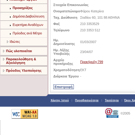
Στοιχεία Επικοινωνίας
Προκηρύξεις
Ονοματεπώνυμο
Φάρου Κατερίνα
Δημόσια Διαβούλευση
Ταχ. Διεύθυνση
Σταδίου 60, 101 88 ΑΘΗΝΑ
Φαξ
210 3353529
Ευρετήριο Αναδόχων
Τηλέφωνο
210 3353 512
Πρόοδος ανά Μέτρο
Ημ.
Ιδιώτες
01/03/2007
Δημοσίευσης
Ημ. Λήξης
Πώς υλοποιείται
23/04/07
Υποβολής
Παρακολούθηση &
Αρχείο
Προκήρυξη:799
Αξιολόγηση
προκήρυξης
Χρηματοδότηση
EKT
Πρόοδος Υλοποίησης
Διάρκεια Έργου
-
Χάρτης Ιστού
:
Προσβασιμότητα
:
Ταυτότητα
:
Όροι Χ
©2005