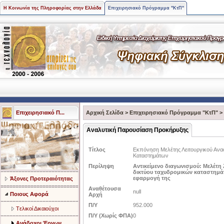
Η Κοινωνία της Πληροφορίας στην Ελλάδα
Επιχειρησιακό Πρόγραμμα "ΚτΠ"
Επιχειρησιακό Π...
Αρχική Σελίδα
>
Επιχειρησιακό Πρόγραμμα "ΚτΠ"
>
Αναλυτική Παρουσίαση Προκήρυξης
Τίτλος
Εκπόνηση Μελέτης Λειτουργικού Αν
Καταστημάτων
Περίληψη
Αντικείμενο διαγωνισμού: Μελέτ
δικτύου ταχυδρομικών καταστημά
εφαρμογή της
Άξονες Προτεραιότητας
Αναθέτουσα
null
Ποιους Αφορά
Αρχή
Π/Υ
952.000
Tελικοί Δικαιούχοι
Π/Υ (Χωρίς ΦΠΑ)
0
Ανάδοχοι Έργων