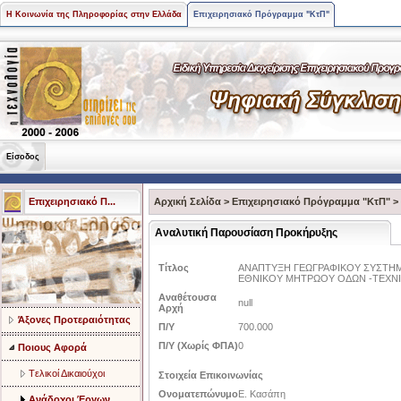
Η Κοινωνία της Πληροφορίας στην Ελλάδα
Επιχειρησιακό Πρόγραμμα "ΚτΠ"
Είσοδος
Επιχειρησιακό Π...
Αρχική Σελίδα
>
Επιχειρησιακό Πρόγραμμα "ΚτΠ"
>
Αναλυτική Παρουσίαση Προκήρυξης
Τίτλος
ΑΝΑΠΤΥΞΗ ΓΕΩΓΡΑΦΙΚΟΥ ΣΥΣΤΗ
ΕΘΝΙΚΟΥ ΜΗΤΡΩΟΥ ΟΔΩΝ -ΤΕΧΝ
Αναθέτουσα
null
Αρχή
Άξονες Προτεραιότητας
Π/Υ
700.000
Π/Υ (Χωρίς ΦΠΑ)
0
Ποιους Αφορά
Tελικοί Δικαιούχοι
Στοιχεία Επικοινωνίας
Ονοματεπώνυμο
Ε. Κασάπη
Ανάδοχοι Έργων