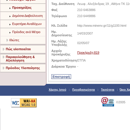
Ταχ. Διεύθυνση
Λεωφ.. Αλεξάνδρας 19 , Αθήνα TK 11
Προκηρύξεις
Φαξ
210 6463886
Δημόσια Διαβούλευση
Τηλέφωνο
210 6449886
Ευρετήριο Αναδόχων
Ηλ. Σελίδα
http://www.minenv.gr/11/g1100.html
Ημ.
Πρόοδος ανά Μέτρο
14/03/2007
Δημοσίευσης
Ιδιώτες
Ημ. Λήξης
02/05/07
Υποβολής
Πώς υλοποιείται
Αρχείο
Προκήρυξη:819
προκήρυξης
Παρακολούθηση &
Αξιολόγηση
Χρηματοδότηση
ETΠΑ
Διάρκεια Έργου
-
Πρόοδος Υλοποίησης
Χάρτης Ιστού
:
Προσβασιμότητα
:
Ταυτότητα
:
Όροι Χ
©2005