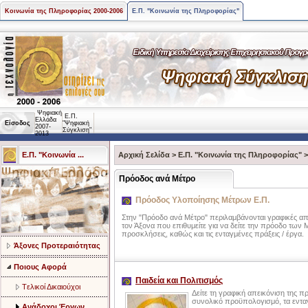
Κοινωνία της Πληροφορίας 2000-2006
Ε.Π. "Κοινωνία της Πληροφορίας"
Ψηφιακή
Ε.Π.
Ελλάδα
Είσοδος
"Ψηφιακή
2007-
Σύγκλιση"
2013
Ε.Π. "Κοινωνία ...
Αρχική Σελίδα
>
Ε.Π. "Κοινωνία της Πληροφορίας"
Πρόοδος ανά Μέτρο
Πρόοδος Υλοποίησης Μέτρων Ε.Π.
Στην "Πρόοδο ανά Μέτρο" περιλαμβάνονται γραφικές απ
τον Άξονα που επιθυμείτε για να δείτε την πρόοδο των 
προσκλήσεις, καθώς και τις ενταγμένες πράξεις / έργα.
Άξονες Προτεραιότητας
Ποιους Αφορά
Παιδεία και Πολιτισμός
Tελικοί Δικαιούχοι
Δείτε τη γραφική απεικόνιση της π
συνολικό προϋπολογισμό, τα ενταγμ
Ανάδοχοι Έργων