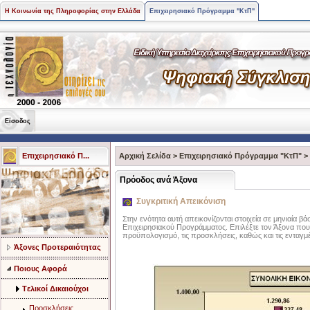
Η Κοινωνία της Πληροφορίας στην Ελλάδα
Επιχειρησιακό Πρόγραμμα "ΚτΠ"
Είσοδος
Επιχειρησιακό Π...
Αρχική Σελίδα
>
Επιχειρησιακό Πρόγραμμα "ΚτΠ"
>
Πρόοδος ανά Άξονα
Συγκριτική Απεικόνιση
Στην ενότητα αυτή απεικονίζονται στοιχεία σε μηνιαία 
Επιχειρησιακού Προγράμματος. Επιλέξτε τον Άξονα που ε
προϋπολογισμό, τις προσκλήσεις, καθώς και τις ενταγμέ
Άξονες Προτεραιότητας
Ποιους Αφορά
Tελικοί Δικαιούχοι
Προσκλήσεις