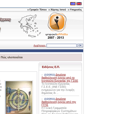
Γραφείο Τύπου
Χάρτης Ιστού
Υπηρεσίες
Αναζήτηση:
>
Πώς υλοποιείται
Ειδήσεις Ε.Π.
Δημόσια
(1/2/2011)
διαβούλευση έργου από το
ά
Ινστιτούτο Εργασίας της ΓΣΕΕ
α
Το Ινστιτούτο Εργασίας
σε
Γ.Σ.Ε.Ε. (ΙΝΕ ΓΣΕΕ)
ι
ενημερώνει για την έναρξη
δημόσιας δι ...
ο
Δημόσια
(1/2/2011)
διαβούλευση έργου από την
ΓΓΠΣ
Η Γενική Γραμματεία
Πληροφορικών Συστημάτων