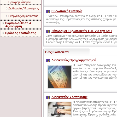
Προγραμματισμού
Διαδικασίες Υλοποίησης
Ευρωπαϊκή Εμπειρία
Ενέργειες Δημοσιότητας
Ένα πολύ ενδιαφέρον τεστ για το ελληνικό Ε.Π. "ΚτΠ" εί
αντίστοιχα της Πορτογαλίας και της Ισπανίας, χωρών με 
ανάπτυξης.
Παρακολούθηση &
Αξιολόγηση
Σύνδεσμοι Ευρωπαϊκών Ε.Π. για την ΚτΠ
Πρόοδος Υλοποίησης
Στον κατάλογο που ακολουθεί μπορείτε να βρείτε όλα τ
Προγράμματα της Κοινωνίας της Πληροφορίας, χωρισμέ
Ευρωπαϊκής Ένωσης και Ε.Π. "ΚτΠ" χωρών εκτός Ευ
Πώς υλοποιείται
Διαδικασίες Προγραμματισμού
Η Ειδική Υπηρεσία Διαχείρισης του
και ειδικότερα η αρμόδια Μονάδα Α,
κάθε έτους ετήσιο προγραμματισμό
υλοποίηση των παρεμβάσεων του Ε
υλοποίηση των γενικών και ειδικώ
Διαδικασίες Υλοποίησης
Η διαδικασία υλοποίησης του Ε.Π. 
διαδικασία έκδοσης προσκλήσεων 
έργων (πράξεων). Συγκεκριμένα, πε
Ένταξης και Συμβασιοποίησης Πράξ
Διαχείρισης Έργων, τις διαδικασί