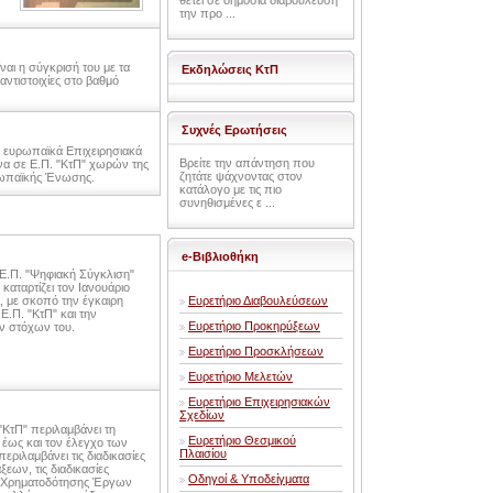
θέτει σε δημόσια διαβούλευση
την προ ...
ναι η σύγκρισή του με τα
Εκδηλώσεις ΚτΠ
αντιστοιχίες στο βαθμό
Συχνές Ερωτήσεις
α ευρωπαϊκά Επιχειρησιακά
Βρείτε την απάντηση που
να σε Ε.Π. "ΚτΠ" χωρών της
ζητάτε ψάχνοντας στον
ρωπαϊκής Ένωσης.
κατάλογο με τις πιο
συνηθισμένες ε ...
e-Βιβλιοθήκη
 Ε.Π. "Ψηφιακή Σύγκλιση"
 καταρτίζει τον Ιανουάριο
, με σκοπό την έγκαιρη
Ευρετήριο Διαβουλεύσεων
.Π. "ΚτΠ" και την
Ευρετήριο Προκηρύξεων
ν στόχων του.
Ευρετήριο Προσκλήσεων
Ευρετήριο Μελετών
Ευρετήριο Επιχειρησιακών
Σχεδίων
"ΚτΠ" περιλαμβάνει τη
Ευρετήριο Θεσμικού
έως και τον έλεγχο των
Πλαισίου
ριλαμβάνει τις διαδικασίες
εων, τις διαδικασίες
Οδηγοί & Υποδείγματα
ες Χρηματοδότησης Έργων