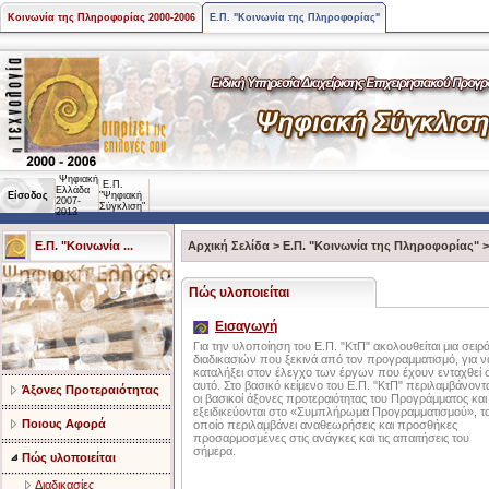
Κοινωνία της Πληροφορίας 2000-2006
Ε.Π. "Κοινωνία της Πληροφορίας"
Ψηφιακή
Ε.Π.
Ελλάδα
Είσοδος
"Ψηφιακή
2007-
Σύγκλιση"
2013
Ε.Π. "Κοινωνία ...
Αρχική Σελίδα
>
Ε.Π. "Κοινωνία της Πληροφορίας"
Πώς υλοποιείται
Εισαγωγή
Για την υλοποίηση του Ε.Π. "ΚτΠ" ακολουθείται μια σειρ
διαδικασιών που ξεκινά από τον προγραμματισμό, για ν
καταλήξει στον έλεγχο των έργων που έχουν ενταχθεί 
αυτό. Στο βασικό κείμενο του Ε.Π. "ΚτΠ" περιλαμβάνοντα
Άξονες Προτεραιότητας
οι βασικοί άξονες προτεραιότητας του Προγράμματος και
εξειδικεύονται στο «Συμπλήρωμα Προγραμματισμού», τ
Ποιους Αφορά
οποίο περιλαμβάνει αναθεωρήσεις και προσθήκες
προσαρμοσμένες στις ανάγκες και τις απαιτήσεις του
σήμερα.
Πώς υλοποιείται
Διαδικασίες