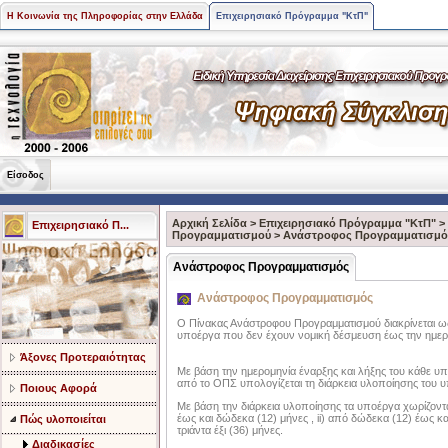
Η Κοινωνία της Πληροφορίας στην Ελλάδα
Επιχειρησιακό Πρόγραμμα "ΚτΠ"
Είσοδος
Αρχική Σελίδα
>
Επιχειρησιακό Πρόγραμμα "ΚτΠ"
>
Επιχειρησιακό Π...
Προγραμματισμού
>
Aνάστροφος Προγραμματισμό
Aνάστροφος Προγραμματισμός
Ανάστροφος Προγραμματισμός
Ο Πίνακας Ανάστροφου Προγραμματισμού διακρίνεται ως 
υποέργα που δεν έχουν νομική δέσμευση έως την ημερο
Άξονες Προτεραιότητας
Με βάση την ημερομηνία έναρξης και λήξης του κάθε υπο
από το ΟΠΣ υπολογίζεται τη διάρκεια υλοποίησης του 
Ποιους Αφορά
Με βάση την διάρκεια υλοποίησης τα υποέργα χωρίζοντα
έως και δώδεκα (12) μήνες , ii) από δώδεκα (12) έως και 
Πώς υλοποιείται
τριάντα έξι (36) μήνες.
Διαδικασίες