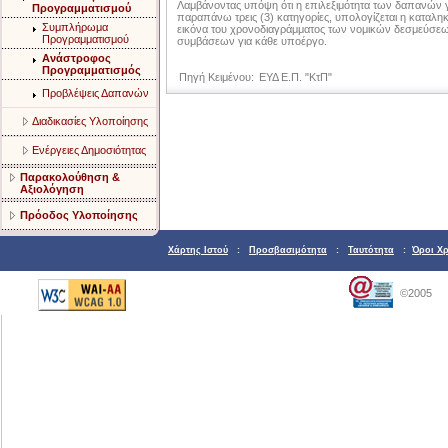
Λαμβάνοντας υπόψη ότι η επιλεξιμότητα των δαπανών για
Προγραμματισμού
παραπάνω τρεις (3) κατηγορίες, υπολογίζεται η καταληκ
Συμπλήρωμα
εικόνα του χρονοδιαγράμματος των νομικών δεσμεύσεων.
Προγραμματισμού
συμβάσεων για κάθε υποέργο.
Aνάστροφος
Προγραμματισμός
Πηγή Κειμένου:
ΕΥΔ Ε.Π. "ΚτΠ"
Προβλέψεις Δαπανών
Διαδικασίες Υλοποίησης
Ενέργειες Δημοσιότητας
Παρακολούθηση &
Αξιολόγηση
Πρόοδος Υλοποίησης
Χάρτης Ιστού
:
Προσβασιμότητα
:
Ταυτότητα
:
Όροι Χ
©2005