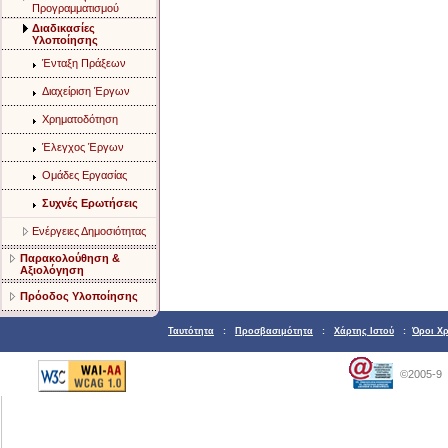
Προγραμματισμού
Διαδικασίες
Υλοποίησης
Ένταξη Πράξεων
Διαχείριση Έργων
Χρηματοδότηση
Έλεγχος Έργων
Ομάδες Εργασίας
Συχνές Ερωτήσεις
Ενέργειες Δημοσιότητας
Παρακολούθηση &
Αξιολόγηση
Πρόοδος Υλοποίησης
Ταυτότητα
:
Προσβασιμότητα
:
Χάρτης Ιστού
:
Όροι Χ
©2005-9