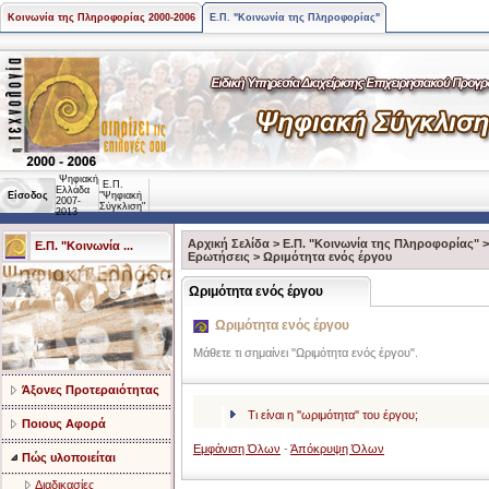
Κοινωνία της Πληροφορίας 2000-2006
Ε.Π. "Κοινωνία της Πληροφορίας"
Ψηφιακή
Ε.Π.
Ελλάδα
Είσοδος
"Ψηφιακή
2007-
Σύγκλιση"
2013
Αρχική Σελίδα
>
Ε.Π. "Κοινωνία της Πληροφορίας"
Ε.Π. "Κοινωνία ...
Ερωτήσεις
>
Ωριμότητα ενός έργου
Ωριμότητα ενός έργου
Ωριμότητα ενός έργου
Μάθετε τι σημαίνει "Ωριμότητα ενός έργου".
Άξονες Προτεραιότητας
Τι είναι η ''ωριμότητα'' του έργου;
Ποιους Αφορά
Εμφάνιση Όλων
-
Άπόκρυψη Όλων
Πώς υλοποιείται
Διαδικασίες