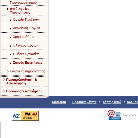
Προγραμματισμού
Διαδικασίες
Υλοποίησης
Ένταξη Πράξεων
Διαχείριση Έργων
Χρηματοδότηση
Έλεγχος Έργων
Ομάδες Εργασίας
Συχνές Ερωτήσεις
Ενέργειες Δημοσιότητας
Παρακολούθηση &
Αξιολόγηση
Πρόοδος Υλοποίησης
Ταυτότητα
:
Προσβασιμότητα
:
Χάρτης Ιστού
:
Όροι Χ
©2005-9