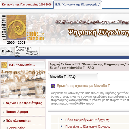
Κοινωνία της Πληροφορίας 2000-2006
Ε.Π. "Κοινωνία της Πληροφορίας"
Ψηφιακή
Ε.Π.
Ελλάδα
Είσοδος
"Ψηφιακή
2007-
Σύγκλιση"
2013
Αρχική Σελίδα
>
Ε.Π. "Κοινωνία της Πληροφορίας"
Ε.Π. "Κοινωνία ...
Ερωτήσεις
>
Μονάδα Γ - FAQ
Μονάδα Γ - FAQ
Ερωτήσεις σχετικές με Μονάδα Γ
Διαβάστε τις απαντήσεις στις πιο συνηθισμένες ερωτήσεις
όργανα, ποιο είναι το χρονικό περιθώριο εμπρόθεσμη
παρανόμως καταβληθέντα, τι γίνεται με τις παρατυπίες
Άξονες Προτεραιότητας
παρανόμως καταβληθέν ποσό.
Ποιους Αφορά
Πόσα είδη ελέγχων υπάρχουν;
Πώς υλοποιείται
Ποια είναι τα Ελεγκτικά Όργανα;
Διαδικασίες