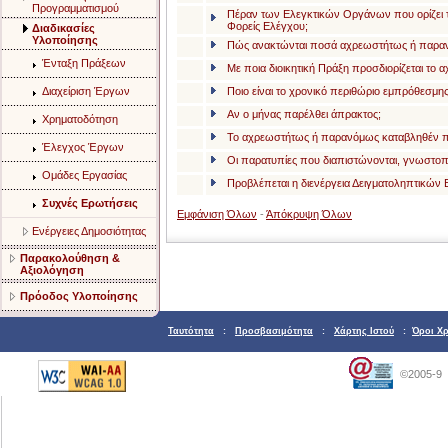
Προγραμματισμού
Πέραν των Ελεγκτικών Οργάνων που ορίζει τ
Φορείς Ελέγχου;
Διαδικασίες
Υλοποίησης
Πώς ανακτώνται ποσά αχρεωστήτως ή παραν
Ένταξη Πράξεων
Με ποια διοικητική Πράξη προσδιορίζεται τ
Διαχείριση Έργων
Ποιο είναι το χρονικό περιθώριο εμπρόθεσμη
Αν ο μήνας παρέλθει άπρακτος;
Χρηματοδότηση
Το αχρεωστήτως ή παρανόμως καταβληθέν ποσ
Έλεγχος Έργων
Οι παρατυπίες που διαπιστώνονται, γνωστοπο
Ομάδες Εργασίας
Προβλέπεται η διενέργεια Δειγματοληπτικών
Συχνές Ερωτήσεις
Εμφάνιση Όλων
-
Άπόκρυψη Όλων
Ενέργειες Δημοσιότητας
Παρακολούθηση &
Αξιολόγηση
Πρόοδος Υλοποίησης
Ταυτότητα
:
Προσβασιμότητα
:
Χάρτης Ιστού
:
Όροι Χ
©2005-9