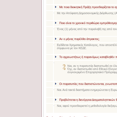
Με ποια διοικητική Πράξη προσδιορίζεται τ
Με την Απόφαση Δημοσιονομικής Διόρθωσης (
Ποιο είναι το χρονικό περιθώριο εμπρόθεσμη
Ένας (1) μήνας από την παραλαβή της από τον 
Αν ο μήνας παρέλθει άπρακτος;
Εκδίδεται Χρηματικός Κατάλογος, που αποστέλλ
σύμφωνα με τον ΚΕΔΕ.
Το αχρεωστήτως ή παρανόμως καταβληθέν ποσ
Ναι, αν η παρατυπία διαπιστωθεί σε έ
Όχι, αν διαπιστωθεί από Εθνικό Ελεγκτ
συγκεκριμένο Επιχειρησιακό Πρόγραμ
Οι παρατυπίες που διαπιστώνονται, γνωστοπο
Ναι. Ανά τακτά διαστήματα ενημερώνεται η Ευ
Προβλέπεται η διενέργεια Δειγματοληπτικών
Ναι, αφού προσδιοριστεί η μεθοδολογία διεξαγ