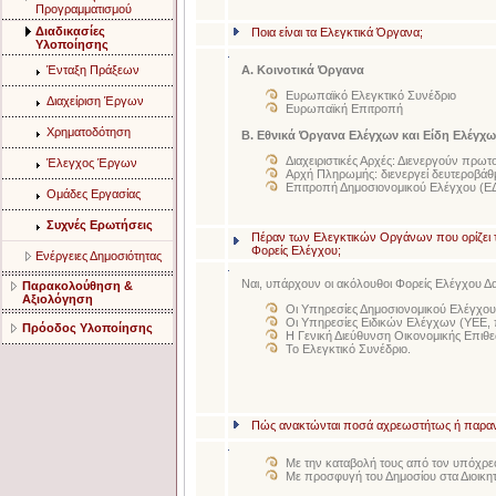
Προγραμματισμού
Διαδικασίες
Ποια είναι τα Ελεγκτικά Όργανα;
Υλοποίησης
Ένταξη Πράξεων
Α. Κοινοτικά Όργανα
Ευρωπαϊκό Ελεγκτικό Συνέδριο
Διαχείριση Έργων
Ευρωπαϊκή Επιτροπή
Χρηματοδότηση
Β. Εθνικά Όργανα Ελέγχων και Είδη Ελέγχω
Διαχειριστικές Αρχές: Διενεργούν πρωτ
Έλεγχος Έργων
Αρχή Πληρωμής: διενεργεί δευτεροβάθ
Επιτροπή Δημοσιονομικού Ελέγχου (ΕΔΕ
Ομάδες Εργασίας
Συχνές Ερωτήσεις
Πέραν των Ελεγκτικών Οργάνων που ορίζει τ
Φορείς Ελέγχου;
Ενέργειες Δημοσιότητας
Ναι, υπάρχουν οι ακόλουθοι Φορείς
Ελέγχου
Δ
Παρακολούθηση &
Αξιολόγηση
Οι Υπηρεσίες Δημοσιονομικού Ελέγχου
Οι Υπηρεσίες Ειδικών Ελέγχων (ΥΕΕ
Πρόοδος Υλοποίησης
Η Γενική Διεύθυνση Οικονομικής Επιθ
Το Ελεγκτικό Συνέδριο.
Πώς ανακτώνται ποσά αχρεωστήτως ή παραν
Με την καταβολή τους από τον υπόχρ
Με προσφυγή του Δημοσίου στα Διοικητ