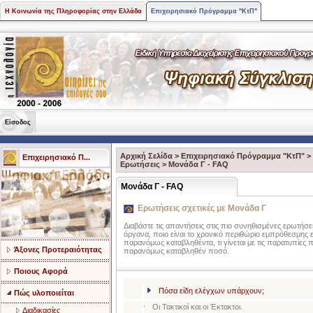
Η Κοινωνία της Πληροφορίας στην Ελλάδα
Επιχειρησιακό Πρόγραμμα "ΚτΠ"
Είσοδος
Αρχική Σελίδα
>
Επιχειρησιακό Πρόγραμμα "ΚτΠ"
>
Επιχειρησιακό Π...
Ερωτήσεις
>
Μονάδα Γ - FAQ
Μονάδα Γ - FAQ
Ερωτήσεις σχετικές με Μονάδα Γ
Διαβάστε τις απαντήσεις στις πιο συνηθισμένες ερωτήσεις
όργανα, ποιο είναι το χρονικό περιθώριο εμπρόθεσμη
παρανόμως καταβληθέντα, τι γίνεται με τις παρατυπίες
Άξονες Προτεραιότητας
παρανόμως καταβληθέν ποσό.
Ποιους Αφορά
Πόσα είδη ελέγχων υπάρχουν;
Πώς υλοποιείται
Οι Τακτικοί και οι Έκτακτοι.
Διαδικασίες