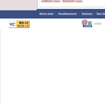
Εμφάνιση Όλων
-
Άπόκρυψη Όλων
Χάρτης Ιστού
:
Προσβασιμότητα
:
Ταυτότητα
:
Όροι Χ
©2005